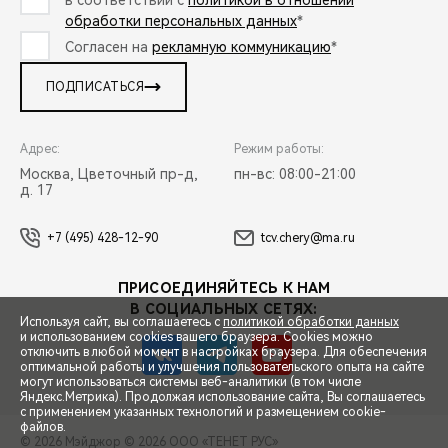
в соответствии с
политикой в отношении
обработки персональных данных
*
Согласен на
рекламную коммуникацию
*
ПОДПИСАТЬСЯ
Адрес:
Режим работы:
Москва, Цветочный пр-д,
пн-вс: 08:00-21:00
д. 17
+7 (495) 428-12-90
tcv.chery@ma.ru
ПРИСОЕДИНЯЙТЕСЬ К НАМ
В СОЦИАЛЬНЫХ СЕТЯХ:
Используя сайт, вы соглашаетесь с
политикой обработки данных
и использованием cookies вашего браузера. Cookies можно
отключить в любой момент в настройках браузера. Для обеспечения
оптимальной работы и улучшения пользовательского опыта на сайте
могут использоваться системы веб-аналитики (в том числе
СПЕЦПРЕДЛОЖЕНИЯ
Яндекс.Метрика). Продолжая использование сайта, Вы соглашаетесь
с применением указанных технологий и размещением cookie-
файлов.
© 2026 Мэйджор
© 2026 ООО «ТЕНЕТ РУС»
ЗАПИСЬ НА ТЕСТ-ДРАЙВ