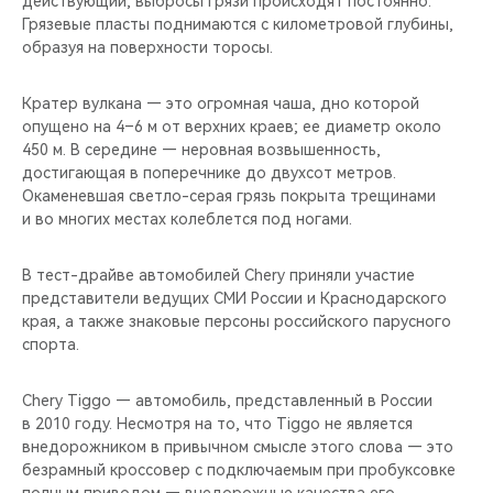
действующий, выбросы грязи происходят постоянно.
CHERY REMOTE
Грязевые пласты поднимаются с километровой глубины,
образуя на поверхности торосы.
CHERY И СПОРТ
Кратер вулкана — это огромная чаша, дно которой
НАШИ МЕРОПРИЯТИЯ
опущено на 4–6 м от верхних краев; ее диаметр около
450 м. В середине — неровная возвышенность,
ВИДЕООБЗОРЫ
достигающая в поперечнике до двухсот метров.
Окаменевшая светло-серая грязь покрыта трещинами
и во многих местах колеблется под ногами.
CHERY ДЛЯ ДЕТЕЙ
В тест-драйве автомобилей Chery приняли участие
представители ведущих СМИ России и Краснодарского
края, а также знаковые персоны российского парусного
спорта.
Chery Tiggo — автомобиль, представленный в России
в 2010 году. Несмотря на то, что Tiggo не является
внедорожником в привычном смысле этого слова — это
безрамный кроссовер с подключаемым при пробуксовке