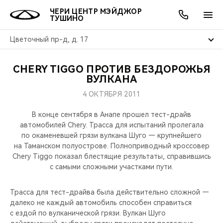
ЧЕРИ ЦЕНТР МЭЙДЖОР
ТУШИНО
Цветочный пр-д, д. 17
CHERY TIGGO ПРОТИВ БЕЗДОРОЖЬЯ
ОНЛАЙН СЕРВИСЫ
ПОКУПАТЕЛЯМ
ВЛАДЕЛЬЦАМ
О КОМПАНИИ
МИР CHERY
МОДЕЛИ
АКЦИИ
ВУЛКАНА
4 ОКТЯБРЯ 2011
ВЫБОР И ПОКУПКА
СЕРВИС
АКСЕССУАРЫ
ВЫГОДЫ И АКЦИИ
ВЫБОР И ПОКУПКА
О НАС
ВСЕ МОДЕЛИ
В конце сентября в Анапе прошел тест-драйв
КРЕДИТ И СТРАХОВАНИЕ
ЗАПЧАСТИ И АКСЕССУАРЫ
О БРЕНДЕ
КРЕДИТ
МЫ В СОЦСЕТЯХ
автомобилей Chery. Трасса для испытаний пролегала
КРОССОВЕРЫ
по окаменевшей грязи вулкана Шуго — крупнейшего
на Таманском полуострове. Полноприводный кроссовер
ПОДДЕРЖКА
CHERY В СОЦСЕТЯХ
Chery Tiggo показал блестящие результаты, справившись
СЕДАНЫ
с самыми сложными участками пути.
CHERY CONNECT
ЛЮДИ CHERY
НОВИНКИ
Трасса для тест-драйва была действительно сложной —
БЛАГОТВОРИТЕЛЬНОСТЬ
далеко не каждый автомобиль способен справиться
с ездой по вулканической грязи. Вулкан Шуго