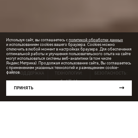
Используя сайт, вы соглашаетесь с
политикой обработки данных
и использованием cookies вашего браузера. Cookies можно
отключить в любой момент в настройках браузера. Для обеспечения
оптимальной работы и улучшения пользовательского опыта на сайте
могут использоваться системы веб-аналитики (в том числе
СПЕЦПРЕДЛОЖЕНИЯ
Яндекс.Метрика). Продолжая использование сайта, Вы соглашаетесь
с применением указанных технологий и размещением cookie-
файлов.
ТЕХПОДДЕРЖКА
ТЕХНОЛОГИИ:
БЕЗОПАСНОСТЬ:
ЗАПИСЬ НА ТЕСТ-ДРАЙВ
1,6T И
5 ЛЕТ ⃰
7АКПП
5★
ПРИНЯТЬ
РАСЧЕТ КРЕДИТА