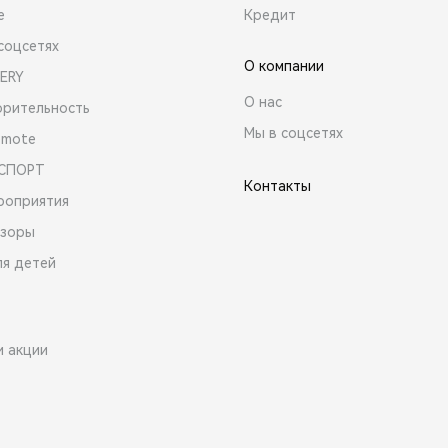
е
Кредит
соцсетях
О компании
ERY
О нас
орительность
Мы в соцсетях
emote
 СПОРТ
Контакты
роприятия
зоры
ля детей
и акции