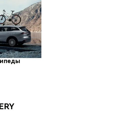
сипеды
ERY