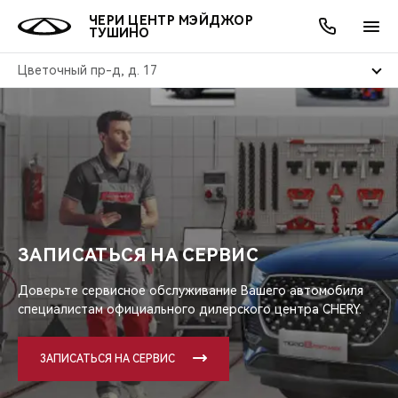
ЧЕРИ ЦЕНТР МЭЙДЖОР
ТУШИНО
Цветочный пр-д, д. 17
ОНЛАЙН СЕРВИСЫ
ПОКУПАТЕЛЯМ
ВЛАДЕЛЬЦАМ
О КОМПАНИИ
МИР CHERY
МОДЕЛИ
АКЦИИ
ВЫБОР И ПОКУПКА
СЕРВИС
АКСЕССУАРЫ
ВЫГОДЫ И АКЦИИ
ВЫБОР И ПОКУПКА
О НАС
ВСЕ МОДЕЛИ
КРЕДИТ И СТРАХОВАНИЕ
ЗАПЧАСТИ И АКСЕССУАРЫ
О БРЕНДЕ
КРЕДИТ
МЫ В СОЦСЕТЯХ
КРОССОВЕРЫ
ЗАПИСАТЬСЯ НА СЕРВИС
ПОДДЕРЖКА
CHERY В СОЦСЕТЯХ
СЕДАНЫ
Доверьте сервисное обслуживание Вашего автомобиля
специалистам официального дилерского центра CHERY.
CHERY CONNECT
ЛЮДИ CHERY
НОВИНКИ
БЛАГОТВОРИТЕЛЬНОСТЬ
ЗАПИСАТЬСЯ НА СЕРВИС