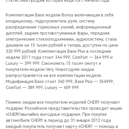
статистика продаж которых ведется с начала года.
CHERY REMOTE
Комплектация Base модели Bonus включающая в себя
CHERY И СПОРТ
кондиционер, гидроусилитель руля, систему
распределения тормозных усилий, информационный
НАШИ МЕРОПРИЯТИЯ
дисплей, задние противотуманные фары, передние
электрические стеклоподъемники, аудиосистему, стала
ВИДЕООБЗОРЫ
дешевле на 15 тысяч рублей и теперь доступна по цене
320 999 рублей. Комплектация Base Plus в последние
недели 2011 года стоит 344 999, Comfort — 364 999 и
CHERY ДЛЯ ДЕТЕЙ
Luxury — 399 999. Сэкономить 15 тысяч смогут и
покупатели модели Very. Новогодняя скидка
распространяется на все комплектации модели.
Модификация Base стоит 340 999, Base Plus — 354999,
Comfort — 389 999, Luxury — 409 999.
Помимо скидки все покупатели моделей CHERY получают
подарки. Российское представительство проводит акцию
«CHERYзвычайно выгодные подарки». При покупке
автомобиля CHERY в период до 31 января 2012 года
каждый покупатель получает карту «CHERY — помощь в