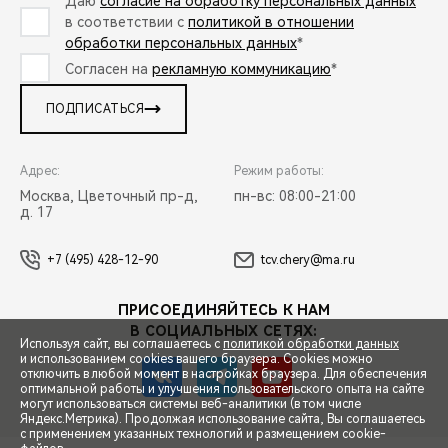
Даю
согласие на обработку персональных данных
в соответствии с
политикой в отношении
обработки персональных данных
*
Согласен на
рекламную коммуникацию
*
ПОДПИСАТЬСЯ
Адрес:
Режим работы:
Москва, Цветочный пр-д,
пн-вс: 08:00-21:00
д. 17
+7 (495) 428-12-90
tcv.chery@ma.ru
ПРИСОЕДИНЯЙТЕСЬ К НАМ
В СОЦИАЛЬНЫХ СЕТЯХ:
Используя сайт, вы соглашаетесь с
политикой обработки данных
и использованием cookies вашего браузера. Cookies можно
отключить в любой момент в настройках браузера. Для обеспечения
оптимальной работы и улучшения пользовательского опыта на сайте
могут использоваться системы веб-аналитики (в том числе
СПЕЦПРЕДЛОЖЕНИЯ
Яндекс.Метрика). Продолжая использование сайта, Вы соглашаетесь
с применением указанных технологий и размещением cookie-