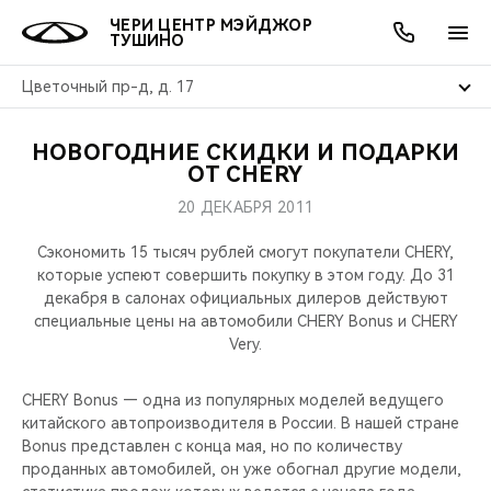
ЧЕРИ ЦЕНТР МЭЙДЖОР
ТУШИНО
Цветочный пр-д, д. 17
НОВОГОДНИЕ СКИДКИ И ПОДАРКИ
ОНЛАЙН СЕРВИСЫ
ПОКУПАТЕЛЯМ
ВЛАДЕЛЬЦАМ
О КОМПАНИИ
МИР CHERY
МОДЕЛИ
АКЦИИ
ОТ CHERY
20 ДЕКАБРЯ 2011
ВЫБОР И ПОКУПКА
СЕРВИС
АКСЕССУАРЫ
ВЫГОДЫ И АКЦИИ
ВЫБОР И ПОКУПКА
О НАС
ВСЕ МОДЕЛИ
Сэкономить 15 тысяч рублей смогут покупатели CHERY,
КРЕДИТ И СТРАХОВАНИЕ
ЗАПЧАСТИ И АКСЕССУАРЫ
О БРЕНДЕ
КРЕДИТ
МЫ В СОЦСЕТЯХ
которые успеют совершить покупку в этом году. До 31
КРОССОВЕРЫ
декабря в салонах официальных дилеров действуют
специальные цены на автомобили CHERY Bonus и CHERY
ПОДДЕРЖКА
CHERY В СОЦСЕТЯХ
Very.
СЕДАНЫ
CHERY CONNECT
ЛЮДИ CHERY
CHERY Bonus — одна из популярных моделей ведущего
НОВИНКИ
китайского автопроизводителя в России. В нашей стране
БЛАГОТВОРИТЕЛЬНОСТЬ
Bonus представлен с конца мая, но по количеству
проданных автомобилей, он уже обогнал другие модели,