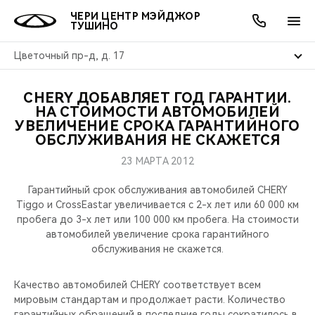
ЧЕРИ ЦЕНТР МЭЙДЖОР
ТУШИНО
Цветочный пр-д, д. 17
CHERY ДОБАВЛЯЕТ ГОД ГАРАНТИИ.
ОНЛАЙН СЕРВИСЫ
ПОКУПАТЕЛЯМ
ВЛАДЕЛЬЦАМ
О КОМПАНИИ
МИР CHERY
МОДЕЛИ
АКЦИИ
НА СТОИМОСТИ АВТОМОБИЛЕЙ
УВЕЛИЧЕНИЕ СРОКА ГАРАНТИЙНОГО
ОБСЛУЖИВАНИЯ НЕ СКАЖЕТСЯ
ВЫБОР И ПОКУПКА
СЕРВИС
АКСЕССУАРЫ
ВЫГОДЫ И АКЦИИ
ВЫБОР И ПОКУПКА
О НАС
ВСЕ МОДЕЛИ
23 МАРТА 2012
КРЕДИТ И СТРАХОВАНИЕ
ЗАПЧАСТИ И АКСЕССУАРЫ
О БРЕНДЕ
КРЕДИТ
МЫ В СОЦСЕТЯХ
КРОССОВЕРЫ
Гарантийный срок обслуживания автомобилей CHERY
Tiggo и CrossEastar увеличивается с 2-х лет или 60 000 км
ПОДДЕРЖКА
CHERY В СОЦСЕТЯХ
пробега до 3-х лет или 100 000 км пробега. На стоимости
СЕДАНЫ
автомобилей увеличение срока гарантийного
CHERY CONNECT
ЛЮДИ CHERY
обслуживания не скажется.
НОВИНКИ
БЛАГОТВОРИТЕЛЬНОСТЬ
Качество автомобилей CHERY соответствует всем
мировым стандартам и продолжает расти. Количество
гарантийных обращений в последние годы сократилось в