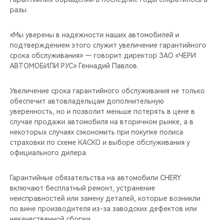
CHERY REMOTE
разы.
CHERY И СПОРТ
«Мы уверены в надежности наших автомобилей и
подтверждением этого служит увеличение гарантийного
НАШИ МЕРОПРИЯТИЯ
срока обслуживания» — говорит директор ЗАО «ЧЕРИ
АВТОМОБИЛИ РУС» Геннадий Павлов.
ВИДЕООБЗОРЫ
Увеличение срока гарантийного обслуживания не только
обеспечит автовладельцам дополнительную
CHERY ДЛЯ ДЕТЕЙ
уверенность, но и позволит меньше потерять в цене в
случае продажи автомобиля на вторичном рынке, а в
некоторых случаях сэкономить при покупке полиса
страховки по схеме КАСКО и выборе обслуживания у
официального дилера.
Гарантийные обязательства на автомобили CHERY
включают бесплатный ремонт, устранение
неисправностей или замену деталей, которые возникли
по вине производителя из-за заводских дефектов или
некачественной сборки.