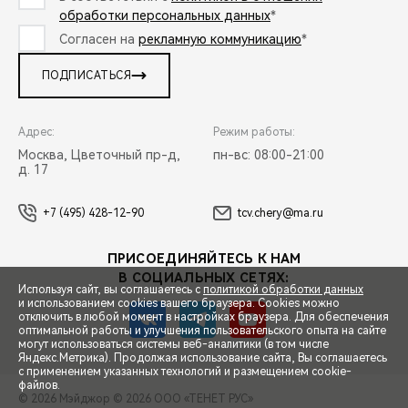
обработки персональных данных
*
Согласен на
рекламную коммуникацию
*
ПОДПИСАТЬСЯ
Адрес:
Режим работы:
Москва, Цветочный пр-д,
пн-вс: 08:00-21:00
д. 17
+7 (495) 428-12-90
tcv.chery@ma.ru
ПРИСОЕДИНЯЙТЕСЬ К НАМ
В СОЦИАЛЬНЫХ СЕТЯХ:
Используя сайт, вы соглашаетесь с
политикой обработки данных
и использованием cookies вашего браузера. Cookies можно
отключить в любой момент в настройках браузера. Для обеспечения
оптимальной работы и улучшения пользовательского опыта на сайте
могут использоваться системы веб-аналитики (в том числе
СПЕЦПРЕДЛОЖЕНИЯ
Яндекс.Метрика). Продолжая использование сайта, Вы соглашаетесь
с применением указанных технологий и размещением cookie-
файлов.
© 2026 Мэйджор
© 2026 ООО «ТЕНЕТ РУС»
ЗАПИСЬ НА ТЕСТ-ДРАЙВ