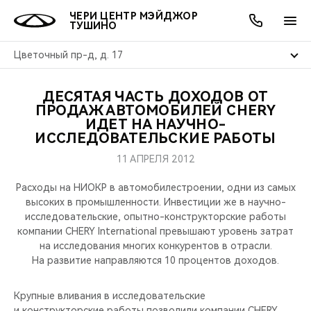
ЧЕРИ ЦЕНТР МЭЙДЖОР
ТУШИНО
Цветочный пр-д, д. 17
ДЕСЯТАЯ ЧАСТЬ ДОХОДОВ ОТ
ОНЛАЙН СЕРВИСЫ
ПОКУПАТЕЛЯМ
ВЛАДЕЛЬЦАМ
О КОМПАНИИ
МИР CHERY
МОДЕЛИ
АКЦИИ
ПРОДАЖ АВТОМОБИЛЕЙ CHERY
ИДЕТ НА НАУЧНО-
ИССЛЕДОВАТЕЛЬСКИЕ РАБОТЫ
ВЫБОР И ПОКУПКА
СЕРВИС
АКСЕССУАРЫ
ВЫГОДЫ И АКЦИИ
ВЫБОР И ПОКУПКА
О НАС
ВСЕ МОДЕЛИ
11 АПРЕЛЯ 2012
КРЕДИТ И СТРАХОВАНИЕ
ЗАПЧАСТИ И АКСЕССУАРЫ
О БРЕНДЕ
КРЕДИТ
МЫ В СОЦСЕТЯХ
КРОССОВЕРЫ
Расходы на НИОКР в автомобилестроении, одни из самых
высоких в промышленности. Инвестиции же в научно-
ПОДДЕРЖКА
CHERY В СОЦСЕТЯХ
исследовательские, опытно-конструкторские работы
СЕДАНЫ
компании CHERY International превышают уровень затрат
CHERY CONNECT
ЛЮДИ CHERY
на исследования многих конкурентов в отрасли.
На развитие направляются 10 процентов доходов.
НОВИНКИ
БЛАГОТВОРИТЕЛЬНОСТЬ
Крупные вливания в исследовательские
и конструкторские работы позволили компании CHERY