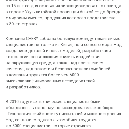
CHERY REMOTE
за 15 лет со дня основания эволюционировать от завода
в городе Уху в китайской провинции Аньхой — до бренда
CHERY И СПОРТ
с мировым именем, продукция которого представлена
в 80-ти странах.
НАШИ МЕРОПРИЯТИЯ
Компания CHERY собрала большую команду талантливых
специалистов не только из Китая, но и со всего мира. Над
ВИДЕООБЗОРЫ
созданием деталей и новых моделей, разработками
технологии, позволяющим снизить воздействие
CHERY ДЛЯ ДЕТЕЙ
на окружающую среду, а также над повышением
качества, надежности и безопасности автомобилей
в компании трудятся более чем 6000
высококвалифицированных исследователей
и разработчиков.
В 2010 году все технические специалисты были
объединены в одно научно-исследовательское бюро
-Технологический институт испытаний и машиностроения.
Над созданием одного автомобиля трудятся
до 3000 специалистов, которые стремятся