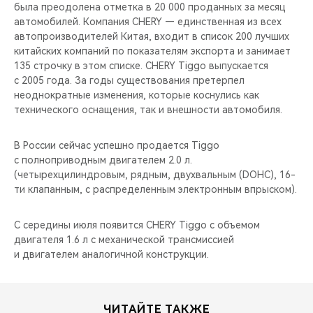
CHERY REMOTE
была преодолена отметка в 20 000 проданных за месяц
автомобилей. Компания CHERY — единственная из всех
автопроизводителей Китая, входит в список 200 лучших
CHERY И СПОРТ
китайских компаний по показателям экспорта и занимает
135 строчку в этом списке. CHERY Tiggo выпускается
НАШИ МЕРОПРИЯТИЯ
с 2005 года. За годы существования претерпел
неоднократные изменения, которые коснулись как
ВИДЕООБЗОРЫ
технического оснащения, так и внешности автомобиля.
CHERY ДЛЯ ДЕТЕЙ
В России сейчас успешно продается Tiggo
с полноприводным двигателем 2.0 л.
(четырехцилиндровым, рядным, двухвальным (DOHC), 16-
ти клапанным, с распределенным электронным впрыском).
С середины июля появится CHERY Tiggo с объемом
двигателя 1.6 л с механической трансмиссией
и двигателем аналогичной конструкции.
ЧИТАЙТЕ ТАКЖЕ