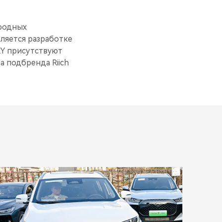
родных
ляется разработке
RY присутствуют
 подбренда Riich