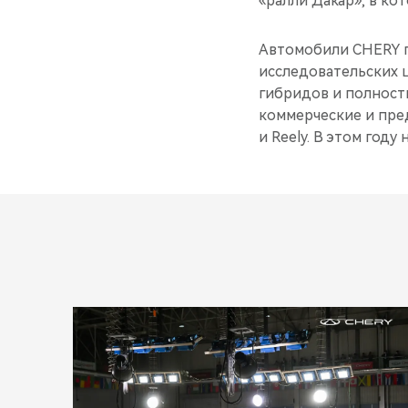
«ралли Дакар», в ко
Автомобили CHERY п
исследовательских ц
гибридов и полност
коммерческие и пре
и Reely. В этом год