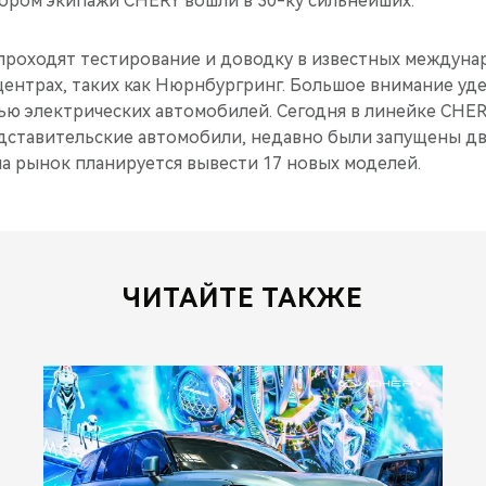
тором экипажи CHERY вошли в 30-ку сильнейших.
роходят тестирование и доводку в известных междуна
ентрах, таких как Нюрнбургринг. Большое внимание уде
ью электрических автомобилей. Сегодня в линейке CHE
дставительские автомобили, недавно были запущены два
у на рынок планируется вывести 17 новых моделей.
ЧИТАЙТЕ ТАКЖЕ