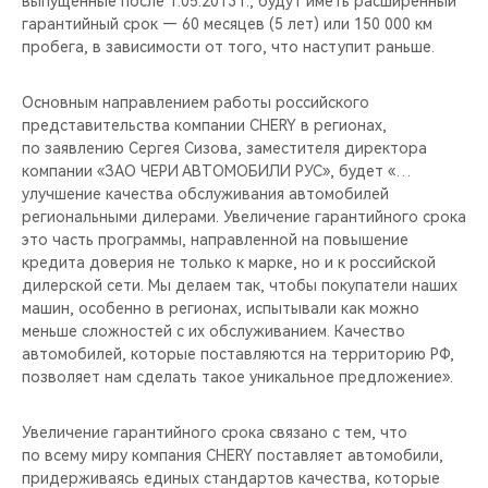
выпущенные после 1.05.2013 г., будут иметь расширенный
CHERY REMOTE
гарантийный срок — 60 месяцев (5 лет) или 150 000 км
пробега, в зависимости от того, что наступит раньше.
CHERY И СПОРТ
Основным направлением работы российского
НАШИ МЕРОПРИЯТИЯ
представительства компании CHERY в регионах,
по заявлению Сергея Сизова, заместителя директора
ВИДЕООБЗОРЫ
компании «ЗАО ЧЕРИ АВТОМОБИЛИ РУС», будет «…
улучшение качества обслуживания автомобилей
региональными дилерами. Увеличение гарантийного срока
CHERY ДЛЯ ДЕТЕЙ
это часть программы, направленной на повышение
кредита доверия не только к марке, но и к российской
дилерской сети. Мы делаем так, чтобы покупатели наших
машин, особенно в регионах, испытывали как можно
меньше сложностей с их обслуживанием. Качество
автомобилей, которые поставляются на территорию РФ,
позволяет нам сделать такое уникальное предложение».
Увеличение гарантийного срока связано с тем, что
по всему миру компания CHERY поставляет автомобили,
придерживаясь единых стандартов качества, которые