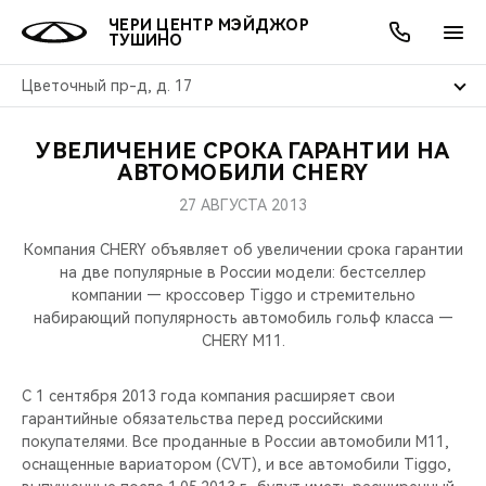
ЧЕРИ ЦЕНТР МЭЙДЖОР
ТУШИНО
Цветочный пр-д, д. 17
УВЕЛИЧЕНИЕ СРОКА ГАРАНТИИ НА
ОНЛАЙН СЕРВИСЫ
ПОКУПАТЕЛЯМ
ВЛАДЕЛЬЦАМ
О КОМПАНИИ
МИР CHERY
МОДЕЛИ
АКЦИИ
АВТОМОБИЛИ CHERY
27 АВГУСТА 2013
ВЫБОР И ПОКУПКА
СЕРВИС
АКСЕССУАРЫ
ВЫГОДЫ И АКЦИИ
ВЫБОР И ПОКУПКА
О НАС
ВСЕ МОДЕЛИ
Компания CHERY объявляет об увеличении срока гарантии
КРЕДИТ И СТРАХОВАНИЕ
ЗАПЧАСТИ И АКСЕССУАРЫ
О БРЕНДЕ
КРЕДИТ
МЫ В СОЦСЕТЯХ
на две популярные в России модели: бестселлер
КРОССОВЕРЫ
компании — кроссовер Tiggo и стремительно
набирающий популярность автомобиль гольф класса —
ПОДДЕРЖКА
CHERY В СОЦСЕТЯХ
CHERY M11.
СЕДАНЫ
CHERY CONNECT
ЛЮДИ CHERY
С 1 сентября 2013 года компания расширяет свои
НОВИНКИ
гарантийные обязательства перед российскими
БЛАГОТВОРИТЕЛЬНОСТЬ
покупателями. Все проданные в России автомобили M11,
оснащенные вариатором (CVT), и все автомобили Tiggo,