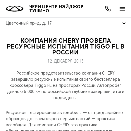
ЧЕРИ ЦЕНТР МЭЙДЖОР
ТУШИНО
Цветочный пр-д, д. 17
КОМПАНИЯ CHERY ПРОВЕЛА
ОНЛАЙН СЕРВИСЫ
ПОКУПАТЕЛЯМ
ВЛАДЕЛЬЦАМ
О КОМПАНИИ
МИР CHERY
МОДЕЛИ
АКЦИИ
РЕСУРСНЫЕ ИСПЫТАНИЯ TIGGO FL В
РОССИИ
ВЫБОР И ПОКУПКА
СЕРВИС
АКСЕССУАРЫ
ВЫГОДЫ И АКЦИИ
ВЫБОР И ПОКУПКА
О НАС
ВСЕ МОДЕЛИ
12 ДЕКАБРЯ 2013
КРЕДИТ И СТРАХОВАНИЕ
ЗАПЧАСТИ И АКСЕССУАРЫ
О БРЕНДЕ
КРЕДИТ
МЫ В СОЦСЕТЯХ
Российское представительство компании CHERY
КРОССОВЕРЫ
завершило ресурсные испытания своего бестселлера
кроссовера Tiggo FL на просторах России. Автопробег
ПОДДЕРЖКА
CHERY В СОЦСЕТЯХ
длиною 5 000 км по российской глубинке завершен, итоги
СЕДАНЫ
подведены.
CHERY CONNECT
ЛЮДИ CHERY
НОВИНКИ
Ресурсное тестирование автомобиля — от предсерийных
БЛАГОТВОРИТЕЛЬНОСТЬ
образцов до экземпляров первых партий — практика
всеобщая. Для компании CHERY это практика