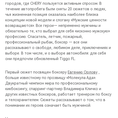
городов, где CHERY пользуется активным спросом. В
течение автопробега были сняты 20 сюжетов о людях,
чья жизненная позиция оказалась наиболее близка
концепции новой модели и слогану «Мужские ценности
возвращаются». Все герои— непременно мужчины и
обязательно те, кто выбрал для себя «исконно мужскую»
профессию. Спасатель, летчик, пожарный,
профессиональный рыбак, боксер — все они
рассказывают о свободе, любимом деле, приключениях и
выборе. В том числе, и о выборе автомобиля: для себя
они предпочли обновленный Tiggo FL.
Первый сюжет посвящен боксеру
Евгению Орлову
,
больше известному по прозвищу «Молекула Ада».
Двукратный чемпион мира по профессиональному
кикбоксингу, спарринг-партнер Владимира Кличко и
других известных боксеров, работает тренером по боксу
и телохранителем. Сюжеты рассказывают о том, что в
понимании их героев означает быть мужчиной.