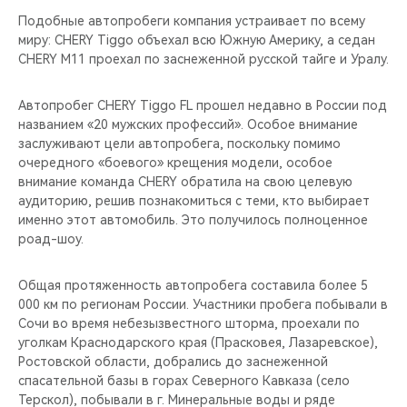
Подобные автопробеги компания устраивает по всему
миру: CHERY Tiggo объехал всю Южную Америку, а седан
CHERY M11 проехал по заснеженной русской тайге и Уралу.
Автопробег CHERY Tiggo FL прошел недавно в России под
названием «20 мужских профессий». Особое внимание
заслуживают цели автопробега, поскольку помимо
очередного «боевого» крещения модели, особое
внимание команда CHERY обратила на свою целевую
аудиторию, решив познакомиться с теми, кто выбирает
именно этот автомобиль. Это получилось полноценное
роад-шоу.
Общая протяженность автопробега составила более 5
000 км по регионам России. Участники пробега побывали в
Сочи во время небезызвестного шторма, проехали по
уголкам Краснодарского края (Прасковея, Лазаревское),
Ростовской области, добрались до заснеженной
спасательной базы в горах Северного Кавказа (село
Терскол), побывали в г. Минеральные воды и ряде