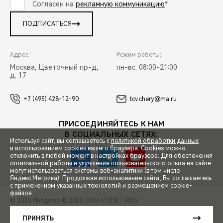
Согласен на
рекламную коммуникацию
*
ПОДПИСАТЬСЯ
Адрес:
Режим работы:
Москва, Цветочный пр-д,
пн-вс: 08:00-21:00
д. 17
+7 (495) 428-12-90
tcv.chery@ma.ru
ПРИСОЕДИНЯЙТЕСЬ К НАМ
В СОЦИАЛЬНЫХ СЕТЯХ:
Используя сайт, вы соглашаетесь с
политикой обработки данных
и использованием cookies вашего браузера. Cookies можно
отключить в любой момент в настройках браузера. Для обеспечения
оптимальной работы и улучшения пользовательского опыта на сайте
могут использоваться системы веб-аналитики (в том числе
СПЕЦПРЕДЛОЖЕНИЯ
Яндекс.Метрика). Продолжая использование сайта, Вы соглашаетесь
с применением указанных технологий и размещением cookie-
файлов.
© 2026 Мэйджор
© 2026 ООО «ТЕНЕТ РУС»
ЗАПИСЬ НА ТЕСТ-ДРАЙВ
ПРАВОВАЯ ИНФОРМАЦИЯ
КОНТАКТЫ
КЛИЕНТСКАЯ ПОДДЕРЖКА
ПРИНЯТЬ
Сделано в ПЕРКС