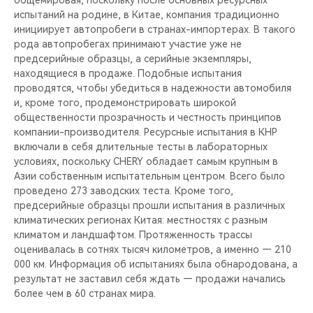
общемировая, поскольку после основных ресурсных
CHERY REMOTE
испытаний на родине, в Китае, компания традиционно
инициирует автопробеги в странах-импортерах. В такого
CHERY И СПОРТ
рода автопробегах принимают участие уже не
предсерийные образцы, а серийные экземпляры,
НАШИ МЕРОПРИЯТИЯ
находящиеся в продаже. Подобные испытания
проводятся, чтобы убедиться в надежности автомобиля
и, кроме того, продемонстрировать широкой
ВИДЕООБЗОРЫ
общественности прозрачность и честность принципов
компании-производителя. Ресурсные испытания в КНР
CHERY ДЛЯ ДЕТЕЙ
включали в себя длительные тесты в лабораторных
условиях, поскольку CHERY обладает самым крупным в
Азии собственным испытательным центром. Всего было
проведено 273 заводских теста. Кроме того,
предсерийные образцы прошли испытания в различных
климатических регионах Китая: местностях с разным
климатом и ландшафтом. Протяженность трассы
оценивалась в сотнях тысяч километров, а именно — 210
000 км. Информация об испытаниях была обнародована, а
результат не заставил себя ждать — продажи начались
более чем в 60 странах мира.