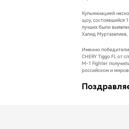
Кульминацией неско
щоу, состоявшийся 
лучших были выявлен
Халид Муртазалиев, 
Именно победители 
CHERY Tiggo FL от 
M-1 Fighter получил
российском и миров
Поздравляе