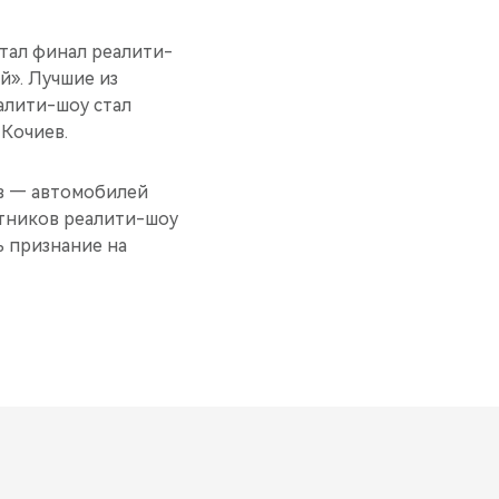
тал финал реалити-
й». Лучшие из
алити-шоу стал
 Кочиев.
ов — автомобилей
стников реалити-шоу
ь признание на