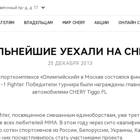
веточный пр-д, д. 17
АТЕЛЯМ
ВЛАДЕЛЬЦАМ
МИР CHERY
АКЦИИ
ОНЛАЙН 
ЛЬНЕЙШИЕ УЕХАЛИ НА CH
25 ДЕКАБРЯ 2013
спорткомплексе «Олимпийский» в Москве состоялся фин
-1 Fighter. Победители турнира были награждены глав
автомобилями CHERY Tiggo FL.
ghter, посвященное смешанным единоборствам, уже трет
е всех любителей MMA. В этом году через сито квалифи
 сотен спортсменов из России, Белоруссии, Украины, Ка
из них посчастливилось стать участниками проекта.