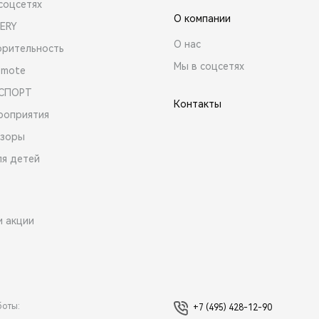
соцсетях
О компании
ERY
О нас
орительность
Мы в соцсетях
emote
 СПОРТ
Контакты
роприятия
зоры
ля детей
и акции
боты:
+7 (495) 428-12-90