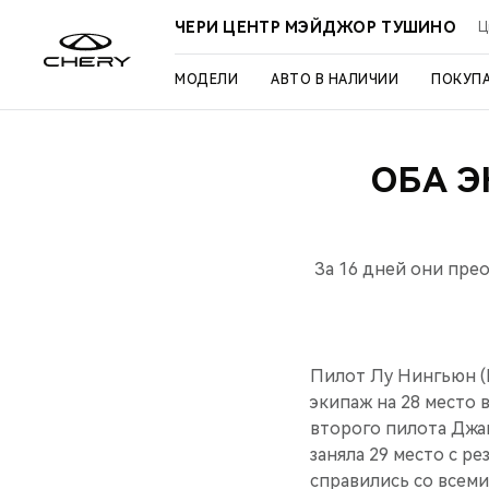
ЧЕРИ ЦЕНТР МЭЙДЖОР ТУШИНО
Ц
МОДЕЛИ
АВТО В НАЛИЧИИ
ПОКУП
ОБА 
За 16 дней они пре
Пилот Лу Нингьюн (L
экипаж на 28 место 
второго пилота Джан
заняла 29 место с р
справились со всем