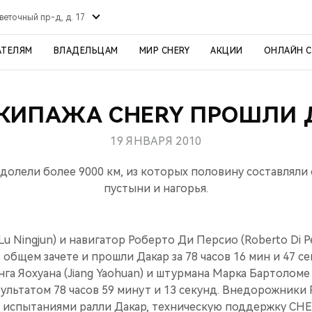
веточный пр-д, д. 17
АТЕЛЯМ
ВЛАДЕЛЬЦАМ
МИР CHERY
АКЦИИ
ОНЛАЙН 
ЭКИПАЖА CHERY ПРОШЛИ 
19 ЯНВАРЯ 2010
одолели более 9000 км, из которых половину составляли
пустыни и нагорья.
u Ningjun) и навигатор Роберто Ди Персио (Roberto Di P
в общем зачете и прошли Дакар за 78 часов 16 мин и 47 с
га Яохуана (Jiang Yaohuan) и штурмана Марка Бартоломе 
езультатом 78 часов 59 минут и 13 секунд. Внедорожники
и испытаниями ралли Дакар, техническую поддержку CHE