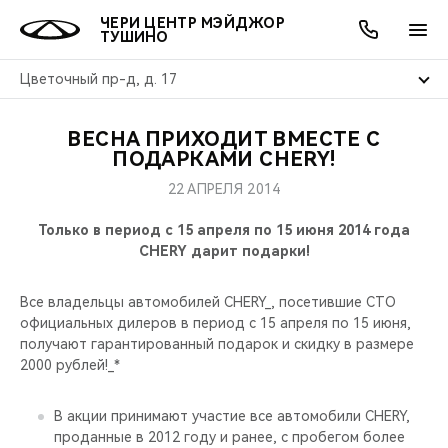
ЧЕРИ ЦЕНТР МЭЙДЖОР
ТУШИНО
Цветочный пр-д, д. 17
ВЕСНА ПРИХОДИТ ВМЕСТЕ С
ОНЛАЙН СЕРВИСЫ
ПОКУПАТЕЛЯМ
ВЛАДЕЛЬЦАМ
О КОМПАНИИ
МИР CHERY
МОДЕЛИ
АКЦИИ
ПОДАРКАМИ CHERY!
22 АПРЕЛЯ 2014
ВЫБОР И ПОКУПКА
СЕРВИС
АКСЕССУАРЫ
ВЫГОДЫ И АКЦИИ
ВЫБОР И ПОКУПКА
О НАС
ВСЕ МОДЕЛИ
Только в период с 15 апреля по 15 июня 2014 года
КРЕДИТ И СТРАХОВАНИЕ
ЗАПЧАСТИ И АКСЕССУАРЫ
О БРЕНДЕ
КРЕДИТ
МЫ В СОЦСЕТЯХ
CHERY дарит подарки!
КРОССОВЕРЫ
ПОДДЕРЖКА
CHERY В СОЦСЕТЯХ
Все владельцы автомобилей CHERY_, посетившие СТО
СЕДАНЫ
официальных дилеров в период с 15 апреля по 15 июня,
получают гарантированный подарок и скидку в размере
CHERY CONNECT
ЛЮДИ CHERY
2000 рублей!_*
НОВИНКИ
БЛАГОТВОРИТЕЛЬНОСТЬ
В акции принимают участие все автомобили CHERY,
проданные в 2012 году и ранее, с пробегом более