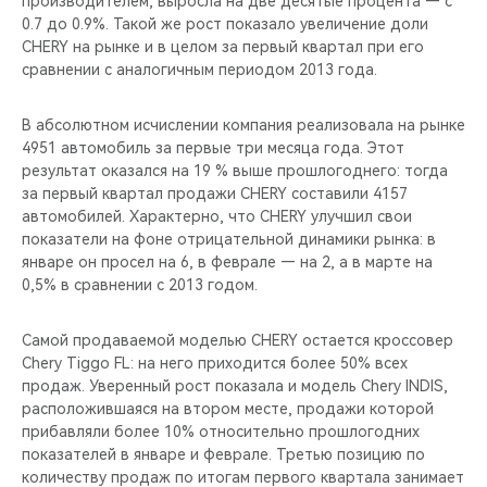
производителем, выросла на две десятые процента — с
CHERY REMOTE
0.7 до 0.9%. Такой же рост показало увеличение доли
CHERY на рынке и в целом за первый квартал при его
CHERY И СПОРТ
сравнении с аналогичным периодом 2013 года.
НАШИ МЕРОПРИЯТИЯ
В абсолютном исчислении компания реализовала на рынке
4951 автомобиль за первые три месяца года. Этот
ВИДЕООБЗОРЫ
результат оказался на 19 % выше прошлогоднего: тогда
за первый квартал продажи CHERY составили 4157
автомобилей. Характерно, что CHERY улучшил свои
CHERY ДЛЯ ДЕТЕЙ
показатели на фоне отрицательной динамики рынка: в
январе он просел на 6, в феврале — на 2, а в марте на
0,5% в сравнении с 2013 годом.
Самой продаваемой моделью CHERY остается кроссовер
Chery Tiggo FL: на него приходится более 50% всех
продаж. Уверенный рост показала и модель Chery INDIS,
расположившаяся на втором месте, продажи которой
прибавляли более 10% относительно прошлогодних
показателей в январе и феврале. Третью позицию по
количеству продаж по итогам первого квартала занимает