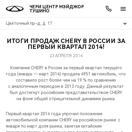
ЧЕРИ ЦЕНТР МЭЙДЖОР
ТУШИНО
Цветочный пр-д, д. 17
ИТОГИ ПРОДАЖ CHERY В РОССИИ ЗА
ОНЛАЙН СЕРВИСЫ
ПОКУПАТЕЛЯМ
ВЛАДЕЛЬЦАМ
О КОМПАНИИ
МИР CHERY
МОДЕЛИ
АКЦИИ
ПЕРВЫЙ КВАРТАЛ 2014!
23 АПРЕЛЯ 2014
ВЫБОР И ПОКУПКА
СЕРВИС
АКСЕССУАРЫ
ВЫГОДЫ И АКЦИИ
ВЫБОР И ПОКУПКА
О НАС
ВСЕ МОДЕЛИ
Компания CHERY в России за первый квартал текущего
КРЕДИТ И СТРАХОВАНИЕ
ЗАПЧАСТИ И АКСЕССУАРЫ
О БРЕНДЕ
КРЕДИТ
МЫ В СОЦСЕТЯХ
года (январь — март 2014) продала 4951 автомобиль, что
КРОССОВЕРЫ
составило рост более чем на 19 % по сравнению
с аналогичным периодом в 2013 году. Данный результат
ПОДДЕРЖКА
CHERY В СОЦСЕТЯХ
был достигнут российским представительством CHERY
СЕДАНЫ
на фоне общей отрицательной динамики рынка.
CHERY CONNECT
ЛЮДИ CHERY
НОВИНКИ
Первый квартал 2014 года упрочил положение
БЛАГОТВОРИТЕЛЬНОСТЬ
автомобильной компании CHERY на российском рынке: с
января по март доля рынка, занятая китайским