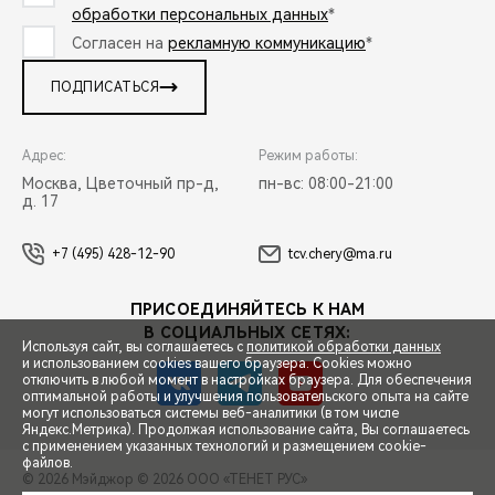
обработки персональных данных
*
Согласен на
рекламную коммуникацию
*
ПОДПИСАТЬСЯ
Адрес:
Режим работы:
Москва, Цветочный пр-д,
пн-вс: 08:00-21:00
д. 17
+7 (495) 428-12-90
tcv.chery@ma.ru
ПРИСОЕДИНЯЙТЕСЬ К НАМ
В СОЦИАЛЬНЫХ СЕТЯХ:
Используя сайт, вы соглашаетесь с
политикой обработки данных
и использованием cookies вашего браузера. Cookies можно
отключить в любой момент в настройках браузера. Для обеспечения
оптимальной работы и улучшения пользовательского опыта на сайте
могут использоваться системы веб-аналитики (в том числе
СПЕЦПРЕДЛОЖЕНИЯ
Яндекс.Метрика). Продолжая использование сайта, Вы соглашаетесь
с применением указанных технологий и размещением cookie-
файлов.
© 2026 Мэйджор
© 2026 ООО «ТЕНЕТ РУС»
ЗАПИСЬ НА ТЕСТ-ДРАЙВ