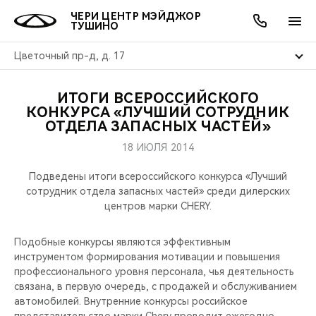
ЧЕРИ ЦЕНТР МЭЙДЖОР
ТУШИНО
Цветочный пр-д, д. 17
ИТОГИ ВСЕРОССИЙСКОГО
ОНЛАЙН СЕРВИСЫ
ПОКУПАТЕЛЯМ
ВЛАДЕЛЬЦАМ
О КОМПАНИИ
МИР CHERY
МОДЕЛИ
АКЦИИ
КОНКУРСА «ЛУЧШИЙ СОТРУДНИК
ОТДЕЛА ЗАПАСНЫХ ЧАСТЕЙ»
ВЫБОР И ПОКУПКА
СЕРВИС
АКСЕССУАРЫ
ВЫГОДЫ И АКЦИИ
ВЫБОР И ПОКУПКА
О НАС
ВСЕ МОДЕЛИ
18 ИЮЛЯ 2014
КРЕДИТ И СТРАХОВАНИЕ
ЗАПЧАСТИ И АКСЕССУАРЫ
О БРЕНДЕ
КРЕДИТ
МЫ В СОЦСЕТЯХ
Подведены итоги всероссийского конкурса «Лучший
КРОССОВЕРЫ
сотрудник отдела запасных частей» среди дилерских
центров марки CHERY.
ПОДДЕРЖКА
CHERY В СОЦСЕТЯХ
СЕДАНЫ
Подобные конкурсы являются эффективным
CHERY CONNECT
ЛЮДИ CHERY
инструментом формирования мотивации и повышения
НОВИНКИ
профессионального уровня персонала, чья деятельность
БЛАГОТВОРИТЕЛЬНОСТЬ
связана, в первую очередь, с продажей и обслуживанием
автомобилей. Внутренние конкурсы российское