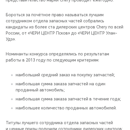
представительство марки Chery проводит ежегодно.
CHERY REMOTE
Бороться за почётное право называться лучшим
CHERY И СПОРТ
сотрудником отдела запасных частей собрались
кандидаты из более ста дилерских центров Chery по всей
НАШИ МЕРОПРИЯТИЯ
России, от «ЧЕРИ ЦЕНТР Псков» до «ЧЕРИ ЦЕНТР Улан-
Удэ».
ВИДЕООБЗОРЫ
Номинанты конкурса определялись по результатам
CHERY ДЛЯ ДЕТЕЙ
работы в 2013 году по следующим критериям:
наибольший средний заказ на покупку запчастей;
наибольшая сумма заказа запчастей на один
проданный автомобиль;
наибольшая сумма заказа запчастей в течение года;
наибольшее количество проданных автомобилей.
Титулы лучшего сотрудника отдела запасных частей
и ценные призы получили сотрудники дилерских центров: