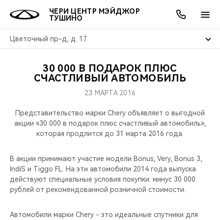
ЧЕРИ ЦЕНТР МЭЙДЖОР
ТУШИНО
Цветочный пр-д, д. 17
30 000 В ПОДАРОК ПЛЮС
ОНЛАЙН СЕРВИСЫ
ПОКУПАТЕЛЯМ
ВЛАДЕЛЬЦАМ
О КОМПАНИИ
МИР CHERY
МОДЕЛИ
АКЦИИ
СЧАСТЛИВЫЙ АВТОМОБИЛЬ
23 МАРТА 2016
ВЫБОР И ПОКУПКА
СЕРВИС
АКСЕССУАРЫ
ВЫГОДЫ И АКЦИИ
ВЫБОР И ПОКУПКА
О НАС
ВСЕ МОДЕЛИ
Представительство марки Chery объявляет о выгодной
КРЕДИТ И СТРАХОВАНИЕ
ЗАПЧАСТИ И АКСЕССУАРЫ
О БРЕНДЕ
КРЕДИТ
МЫ В СОЦСЕТЯХ
акции «30 000 в подарок плюс счастливый автомобиль»,
КРОССОВЕРЫ
которая продлится до 31 марта 2016 года.
ПОДДЕРЖКА
CHERY В СОЦСЕТЯХ
СЕДАНЫ
В акции принимают участие модели Bonus, Very, Bonus 3,
IndiS и Tiggo FL. На эти автомобили 2014 года выпуска
CHERY CONNECT
ЛЮДИ CHERY
действуют специальные условия покупки: минус 30 000
НОВИНКИ
рублей от рекомендованной розничной стоимости.
БЛАГОТВОРИТЕЛЬНОСТЬ
Автомобили марки Chery - это идеальные спутники для