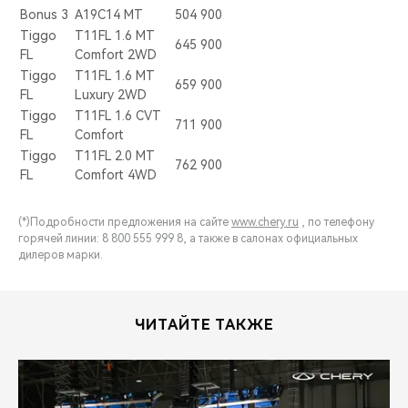
Bonus 3
A19C14 MT
504 900
Tiggo
T11FL 1.6 MT
645 900
FL
Comfort 2WD
Tiggo
T11FL 1.6 MT
659 900
FL
Luxury 2WD
Tiggo
T11FL 1.6 CVT
711 900
FL
Comfort
Tiggo
T11FL 2.0 MT
762 900
FL
Comfort 4WD
(*)Подробности предложения на сайте
www.chery.ru
, по телефону
горячей линии: 8 800 555 999 8, а также в салонах официальных
дилеров марки.
ЧИТАЙТЕ ТАКЖЕ