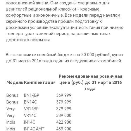
CHERY REMOTE
повседневной жизни. Они созданы специально для
ценителей рациональной классики - красивые,
комфортные и экономичные. Все модели перед началом
CHERY И СПОРТ
серийного производства прошли подготовку к
российским условиям эксплуатации: испытания при низких
НАШИ МЕРОПРИЯТИЯ
температурах в зимний период на различных типах
дорожного покрытия.
ВИДЕООБЗОРЫ
Вы сэкономите семейный бюджет на 30 000 рублей, купив
CHERY ДЛЯ ДЕТЕЙ
до 31 марта 2016 года один из следующих автомобилей:
Рекомендованная розничная
Модель
Комплектация
цена (руб.) до 31 марта 2016
года
Bonus
BN14BP
369 999
Bonus
BN14C
379 999
Very
VR14BP
379 999
Very
VR14C
389 000
Indis
IN14C
422 900
Indis
IN14C AMT
459 900