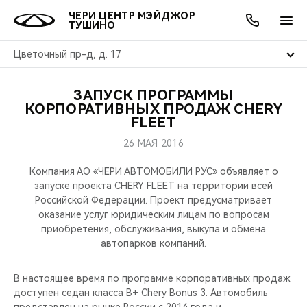
ЧЕРИ ЦЕНТР МЭЙДЖОР
ТУШИНО
Цветочный пр-д, д. 17
ЗАПУСК ПРОГРАММЫ
ОНЛАЙН СЕРВИСЫ
ПОКУПАТЕЛЯМ
ВЛАДЕЛЬЦАМ
О КОМПАНИИ
МИР CHERY
МОДЕЛИ
АКЦИИ
КОРПОРАТИВНЫХ ПРОДАЖ CHERY
FLEET
ВЫБОР И ПОКУПКА
СЕРВИС
АКСЕССУАРЫ
ВЫГОДЫ И АКЦИИ
ВЫБОР И ПОКУПКА
О НАС
ВСЕ МОДЕЛИ
26 МАЯ 2016
КРЕДИТ И СТРАХОВАНИЕ
ЗАПЧАСТИ И АКСЕССУАРЫ
О БРЕНДЕ
КРЕДИТ
МЫ В СОЦСЕТЯХ
Компания АО «ЧЕРИ АВТОМОБИЛИ РУС» объявляет о
КРОССОВЕРЫ
запуске проекта CHERY FLEET на территории всей
Российской Федерации. Проект предусматривает
ПОДДЕРЖКА
CHERY В СОЦСЕТЯХ
оказание услуг юридическим лицам по вопросам
СЕДАНЫ
приобретения, обслуживания, выкупа и обмена
CHERY CONNECT
ЛЮДИ CHERY
автопарков компаний.
НОВИНКИ
БЛАГОТВОРИТЕЛЬНОСТЬ
В настоящее время по программе корпоративных продаж
доступен седан класса B+ Chery Bonus 3. Автомобиль