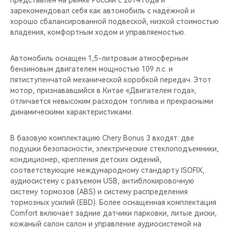
представлен на рынке России с 2014 года и
CHERY REMOTE
зарекомендовал себя как автомобиль с надёжной и
хорошо сбалансированной подвеской, низкой стоимостью
CHERY И СПОРТ
владения, комфортным ходом и управляемостью.
НАШИ МЕРОПРИЯТИЯ
Автомобиль оснащен 1,5-литровым атмосферным
бензиновым двигателем мощностью 109 л.с. и
ВИДЕООБЗОРЫ
пятиступенчатой механической коробкой передач. Этот
мотор, признававшийся в Китае «Двигателем года»,
отличается невысоким расходом топлива и прекрасными
CHERY ДЛЯ ДЕТЕЙ
динамическими характеристиками.
В базовую комплектацию Chery Bonus 3 входят: две
подушки безопасности, электрические стеклоподъемники,
кондиционер, крепления детских сидений,
соответствующие международному стандарту ISOFIX,
аудиосистему с разъемом USB, антиблокировочную
систему тормозов (ABS) и систему распределения
тормозных усилий (EBD). Более оснащенная комплектация
Comfort включает задние датчики парковки, литые диски,
кожаный салон салон и управление аудиосистемой на