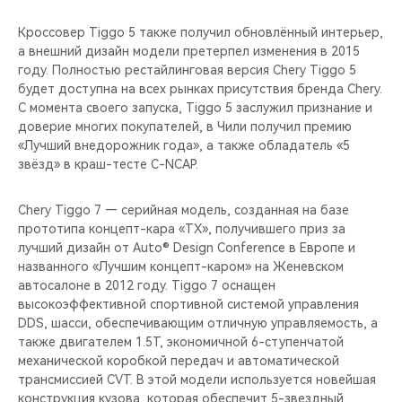
Кроссовер Tiggo 5 также получил обновлённый интерьер,
а внешний дизайн модели претерпел изменения в 2015
году. Полностью рестайлинговая версия Chery Tiggo 5
будет доступна на всех рынках присутствия бренда Chery.
С момента своего запуска, Tiggo 5 заслужил признание и
доверие многих покупателей, в Чили получил премию
«Лучший внедорожник года», а также обладатель «5
звёзд» в краш-тесте C-NCAP.
Chery Tiggo 7 — серийная модель, созданная на базе
прототипа концепт-кара «TX», получившего приз за
лучший дизайн от Auto® Design Conference в Европе и
названного «Лучшим концепт-каром» на Женевском
автосалоне в 2012 году. Tiggo 7 оснащен
высокоэффективной спортивной системой управления
DDS, шасси, обеспечивающим отличную управляемость, а
также двигателем 1.5T, экономичной 6-ступенчатой
механической коробкой передач и автоматической
трансмиссией CVT. В этой модели используется новейшая
конструкция кузова, которая обеспечит 5-звездный