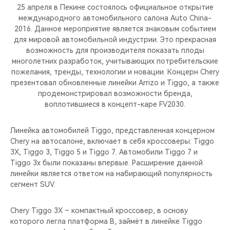
CHERY REMOTE
25 апреля в Пекине состоялось официальное открытие
международного автомобильного салона Auto China-
CHERY И СПОРТ
2016. Данное мероприятие является знаковым событием
для мировой автомобильной индустрии. Это прекрасная
возможность для производителя показать плоды
НАШИ МЕРОПРИЯТИЯ
многолетних разработок, учитывающих потребительские
пожелания, тренды, технологии и новации. Концерн Chery
ВИДЕООБЗОРЫ
презентовал обновленные линейки Arrizo и Tiggo, а также
продемонстрировал возможности бренда,
воплотившиеся в концепт-каре FV2030.
CHERY ДЛЯ ДЕТЕЙ
Линейка автомобилей Tiggo, представленная концерном
Chery на автосалоне, включает в себя кроссоверы: Tiggo
3X, Tiggo 3, Tiggo 5 и Tiggo 7. Автомобили Tiggo 7 и
Tiggo 3x были показаны впервые. Расширение данной
линейки является ответом на набирающий популярность
сегмент SUV.
Chery Tiggo 3X – компактный кроссовер, в основу
которого легла платформа B, займёт в линейке Tiggo