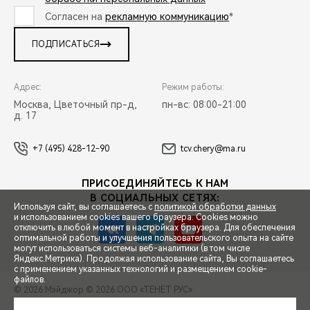
Согласен на
рекламную коммуникацию
*
ПОДПИСАТЬСЯ
Адрес:
Режим работы:
Москва, Цветочный пр-д,
пн-вс: 08:00-21:00
д. 17
+7 (495) 428-12-90
tcv.chery@ma.ru
ПРИСОЕДИНЯЙТЕСЬ К НАМ
В СОЦИАЛЬНЫХ СЕТЯХ:
Используя сайт, вы соглашаетесь с
политикой обработки данных
и использованием cookies вашего браузера. Cookies можно
отключить в любой момент в настройках браузера. Для обеспечения
оптимальной работы и улучшения пользовательского опыта на сайте
могут использоваться системы веб-аналитики (в том числе
СПЕЦПРЕДЛОЖЕНИЯ
Яндекс.Метрика). Продолжая использование сайта, Вы соглашаетесь
с применением указанных технологий и размещением cookie-
файлов.
© 2026 Мэйджор
© 2026 ООО «ТЕНЕТ РУС»
ЗАПИСЬ НА ТЕСТ-ДРАЙВ
ПРАВОВАЯ ИНФОРМАЦИЯ
КОНТАКТЫ
КЛИЕНТСКАЯ ПОДДЕРЖКА