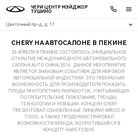
ЧЕРИ ЦЕНТР МЭЙДЖОР
ТУШИНО
Цветочный пр-д, д. 17
CHERY НА АВТОСАЛОНЕ В ПЕКИНЕ
ОНЛАЙН СЕРВИСЫ
ПОКУПАТЕЛЯМ
ВЛАДЕЛЬЦАМ
О КОМПАНИИ
МИР CHERY
МОДЕЛИ
АКЦИИ
25 АПРЕЛЯ В ПЕКИНЕ СОСТОЯЛОСЬ ОФИЦИАЛЬНОЕ
ОТКРЫТИЕ МЕЖДУНАРОДНОГО АВТОМОБИЛЬНОГО
ВЫБОР И ПОКУПКА
СЕРВИС
АКСЕССУАРЫ
ВЫГОДЫ И АКЦИИ
ВЫБОР И ПОКУПКА
О НАС
ВСЕ МОДЕЛИ
САЛОНА AUTO CHINA-2016. ДАННОЕ МЕРОПРИЯТИЕ
ЯВЛЯЕТСЯ ЗНАКОВЫМ СОБЫТИЕМ ДЛЯ МИРОВОЙ
КРЕДИТ И СТРАХОВАНИЕ
ЗАПЧАСТИ И АКСЕССУАРЫ
О БРЕНДЕ
КРЕДИТ
МЫ В СОЦСЕТЯХ
АВТОМОБИЛЬНОЙ ИНДУСТРИИ. ЭТО ПРЕКРАСНАЯ
КРОССОВЕРЫ
ВОЗМОЖНОСТЬ ДЛЯ ПРОИЗВОДИТЕЛЯ ПОКАЗАТЬ
ПЛОДЫ МНОГОЛЕТНИХ РАЗРАБОТОК, УЧИТЫВАЮЩИХ
ПОДДЕРЖКА
CHERY В СОЦСЕТЯХ
ПОТРЕБИТЕЛЬСКИЕ ПОЖЕЛАНИЯ, ТРЕНДЫ,
СЕДАНЫ
ТЕХНОЛОГИИ И НОВАЦИИ. КОНЦЕРН CHERY
CHERY CONNECT
ЛЮДИ CHERY
ПРЕЗЕНТОВАЛ ОБНОВЛЕННЫЕ ЛИНЕЙКИ ARRIZO И
TIGGO, А ТАКЖЕ ПРОДЕМОНСТРИРОВАЛ
НОВИНКИ
БЛАГОТВОРИТЕЛЬНОСТЬ
ВОЗМОЖНОСТИ БРЕНДА, ВОПЛОТИВШИЕСЯ В
КОНЦЕПТ-КАРЕ FV2030.