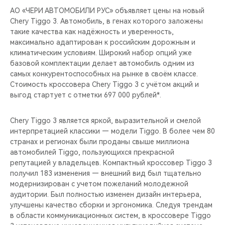
CHERY REMOTE
АО «ЧЕРИ АВТОМОБИЛИ РУС» объявляет цены на новый
Chery Tiggo 3. Автомобиль, в генах которого заложены
CHERY И СПОРТ
такие качества как надёжность и уверенность,
максимально адаптирован к российским дорожным и
НАШИ МЕРОПРИЯТИЯ
климатическим условиям. Широкий набор опций уже
базовой комплектации делает автомобиль одним из
самых конкурентоспособных на рынке в своём классе.
ВИДЕООБЗОРЫ
Стоимость кроссовера Chery Tiggo 3 c учётом акций и
выгод стартует с отметки 697 000 рублей*.
CHERY ДЛЯ ДЕТЕЙ
Chery Tiggo 3 является яркой, выразительной и смелой
интерпретацией классики — модели Tiggo. В более чем 80
странах и регионах были проданы свыше миллиона
автомобилей Tiggo, пользующихся прекрасной
репутацией у владельцев. Компактный кроссовер Tiggo 3
получил 183 изменения — внешний вид был тщательно
модернизирован с учетом пожеланий молодежной
аудитории. Был полностью изменен дизайн интерьера,
улучшены качество сборки и эргономика. Следуя трендам
в области коммуникационных систем, в кроссовере Tiggo