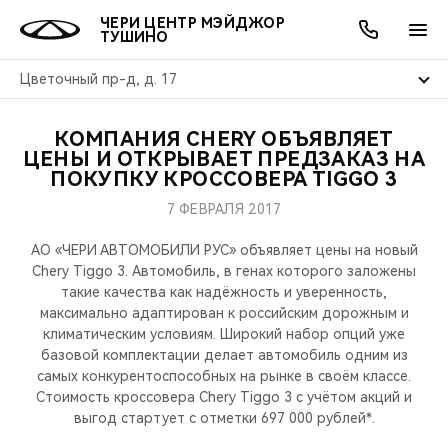
ЧЕРИ ЦЕНТР МЭЙДЖОР
ТУШИНО
Цветочный пр-д, д. 17
КОМПАНИЯ CHERY ОБЪЯВЛЯЕТ
ОНЛАЙН СЕРВИСЫ
ПОКУПАТЕЛЯМ
ВЛАДЕЛЬЦАМ
О КОМПАНИИ
МИР CHERY
МОДЕЛИ
АКЦИИ
ЦЕНЫ И ОТКРЫВАЕТ ПРЕДЗАКАЗ НА
ПОКУПКУ КРОССОВЕРА TIGGO 3
ВЫБОР И ПОКУПКА
СЕРВИС
АКСЕССУАРЫ
ВЫГОДЫ И АКЦИИ
ВЫБОР И ПОКУПКА
О НАС
ВСЕ МОДЕЛИ
7 ФЕВРАЛЯ 2017
КРЕДИТ И СТРАХОВАНИЕ
ЗАПЧАСТИ И АКСЕССУАРЫ
О БРЕНДЕ
КРЕДИТ
МЫ В СОЦСЕТЯХ
АО «ЧЕРИ АВТОМОБИЛИ РУС» объявляет цены на новый
КРОССОВЕРЫ
Chery Tiggo 3. Автомобиль, в генах которого заложены
такие качества как надёжность и уверенность,
ПОДДЕРЖКА
CHERY В СОЦСЕТЯХ
максимально адаптирован к российским дорожным и
СЕДАНЫ
климатическим условиям. Широкий набор опций уже
CHERY CONNECT
ЛЮДИ CHERY
базовой комплектации делает автомобиль одним из
самых конкурентоспособных на рынке в своём классе.
НОВИНКИ
Стоимость кроссовера Chery Tiggo 3 c учётом акций и
БЛАГОТВОРИТЕЛЬНОСТЬ
выгод стартует с отметки 697 000 рублей*.