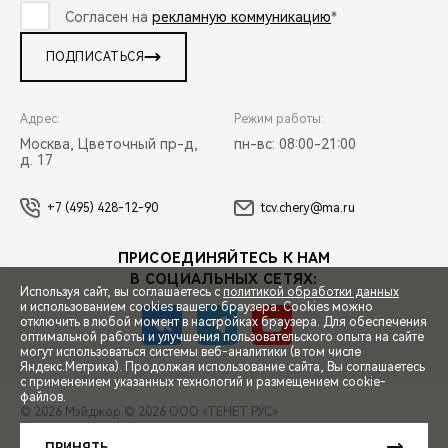
Согласен на
рекламную коммуникацию
*
ПОДПИСАТЬСЯ
Адрес:
Режим работы:
Москва, Цветочный пр-д,
пн-вс: 08:00-21:00
д. 17
+7 (495) 428-12-90
tcv.chery@ma.ru
ПРИСОЕДИНЯЙТЕСЬ К НАМ
В СОЦИАЛЬНЫХ СЕТЯХ:
Используя сайт, вы соглашаетесь с
политикой обработки данных
и использованием cookies вашего браузера. Cookies можно
отключить в любой момент в настройках браузера. Для обеспечения
оптимальной работы и улучшения пользовательского опыта на сайте
могут использоваться системы веб-аналитики (в том числе
СПЕЦПРЕДЛОЖЕНИЯ
Яндекс.Метрика). Продолжая использование сайта, Вы соглашаетесь
с применением указанных технологий и размещением cookie-
файлов.
© 2026 Мэйджор
© 2026 ООО «ТЕНЕТ РУС»
ЗАПИСЬ НА ТЕСТ-ДРАЙВ
ПРАВОВАЯ ИНФОРМАЦИЯ
КОНТАКТЫ
КЛИЕНТСКАЯ ПОДДЕРЖКА