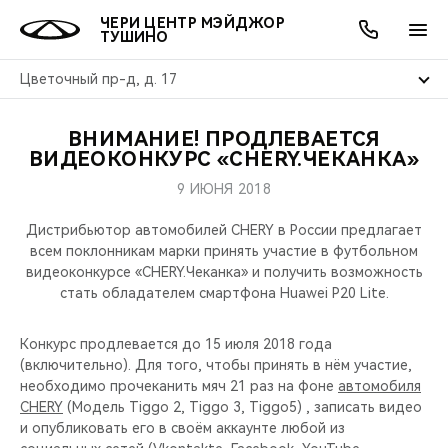
ЧЕРИ ЦЕНТР МЭЙДЖОР
ТУШИНО
Цветочный пр-д, д. 17
ВНИМАНИЕ! ПРОДЛЕВАЕТСЯ
ОНЛАЙН СЕРВИСЫ
ПОКУПАТЕЛЯМ
ВЛАДЕЛЬЦАМ
О КОМПАНИИ
МИР CHERY
МОДЕЛИ
АКЦИИ
ВИДЕОКОНКУРС «CHERY.ЧЕКАНКА»
9 ИЮНЯ 2018
ВЫБОР И ПОКУПКА
СЕРВИС
АКСЕССУАРЫ
ВЫГОДЫ И АКЦИИ
ВЫБОР И ПОКУПКА
О НАС
ВСЕ МОДЕЛИ
Дистрибьютор автомобилей CHERY в России предлагает
КРЕДИТ И СТРАХОВАНИЕ
ЗАПЧАСТИ И АКСЕССУАРЫ
О БРЕНДЕ
КРЕДИТ
МЫ В СОЦСЕТЯХ
всем поклонникам марки принять участие в футбольном
КРОССОВЕРЫ
видеоконкурсе «CHERY.Чеканка» и получить возможность
стать обладателем смартфона Huawei P20 Lite.
ПОДДЕРЖКА
CHERY В СОЦСЕТЯХ
СЕДАНЫ
Конкурс продлевается до 15 июля 2018 года
CHERY CONNECT
ЛЮДИ CHERY
(включительно). Для того, чтобы принять в нём участие,
НОВИНКИ
необходимо прочеканить мяч 21 раз на фоне
автомобиля
БЛАГОТВОРИТЕЛЬНОСТЬ
CHERY
(Модель Tiggo 2, Tiggo 3, Tiggo5) , записать видео
и опубликовать его в своём аккаунте любой из