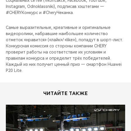
социальных сетей (Vkontakte, Facebook, YouTube,
CHERY REMOTE
Instagram, Odnoklassniki), подписав хэштегами —
#CHERYКонкурс и #CheryЧеканка.
CHERY И СПОРТ
Самые выразительные, креативные и оригинальные
НАШИ МЕРОПРИЯТИЯ
видеоролики, набравшие наибольшее количество
отметок «нравится» («лайк»/ «like»), попадут в шорт-лист.
ВИДЕООБЗОРЫ
Конкурсная комиссия со стороны компании CHERY
проверит работы на соответствие их условиям и
правилам конкурса и определит трёх победителей.
CHERY ДЛЯ ДЕТЕЙ
Каждый из них получит ценный приз — смартфон Huawei
P20 Lite.
ЧИТАЙТЕ ТАКЖЕ