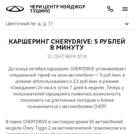
ЧЕРИ ЦЕНТР МЭЙДЖОР
ТУШИНО
Цветочный пр-д, д. 17
КАРШЕРИНГ CHERYDRIVE: 5 РУБЛЕЙ
ОНЛАЙН СЕРВИСЫ
ПОКУПАТЕЛЯМ
ВЛАДЕЛЬЦАМ
О КОМПАНИИ
МИР CHERY
МОДЕЛИ
АКЦИИ
В МИНУТУ
20 СЕНТЯБРЯ 2018
ВЫБОР И ПОКУПКА
СЕРВИС
АКСЕССУАРЫ
ВЫГОДЫ И АКЦИИ
ВЫБОР И ПОКУПКА
О НАС
ВСЕ МОДЕЛИ
До конца октября каршеринг CHERYDRIVE устанавливает
КРЕДИТ И СТРАХОВАНИЕ
ЗАПЧАСТИ И АКСЕССУАРЫ
О БРЕНДЕ
КРЕДИТ
МЫ В СОЦСЕТЯХ
специальный тариф на свои автомобили — 5 руб./мин. в
КРОССОВЕРЫ
режиме «Использование» и 2,5 руб./мин. в режиме
«Ожидание» 24 часа в сутки 7 дней в неделю. Теперь у
ПОДДЕРЖКА
CHERY В СОЦСЕТЯХ
пользователей каршеринга появилась возможность
СЕДАНЫ
сэкономить на длительных поездках и ближе
CHERY CONNECT
ЛЮДИ CHERY
познакомиться с автомобилями CHERY.
НОВИНКИ
БЛАГОТВОРИТЕЛЬНОСТЬ
В парке CHERYDRIVE в настоящее время 50 автомобилей
модели Chery Tiggo 2 на автоматической трансмиссии и в