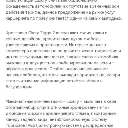
комплектации Luxury. Учитывая опциональную
CHERY REMOTE
оснащенность автомобилей и отсутствие временных зон
действия тарифа, данное предложение на рынке услуг
CHERY И СПОРТ
каршеринга по праву считается одним из самых выгодных.
НАШИ МЕРОПРИЯТИЯ
Кроссовер Chery Tiggo 2 впечатляет своим ярким и
смелым дизайном, пропитанным духом свободы,
ВИДЕООБЗОРЫ
универсализма и практичности. Интерьер данного
кроссовера определенно понравится ярким творческим и
интеллектуальным личностям, так как салон автомобиля
CHERY ДЛЯ ДЕТЕЙ
выполнен в двухцветном комбинированном решении –
чёрном и оранжевом. Особое внимание привлекает
панель приборов, которая выглядит оригинально, но при
этом считывание информации остаётся чётким и
безупречным.
Максимальная комплектация – Luxury – включает в себя
богатый набор опций: стильные хромированные 16-
дюймовые диски из алюминиевого сплава, парктроники,
камеру заднего вида, антиблокировочную систему
тормозов (ABS), электронную система распределения