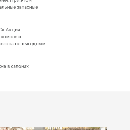
блей. При этом
альные запасные
». Акция
 комплекс
сезона по выгодным
же в салонах