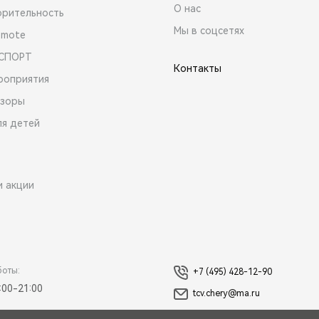
О нас
орительность
Мы в соцсетях
emote
 СПОРТ
Контакты
роприятия
зоры
ля детей
и акции
боты:
+7 (495) 428-12-90
:00-21:00
tcv.chery@ma.ru