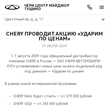
ЧЕРИ ЦЕНТР МЭЙДЖОР
ТУШИНО
Цветочный пр-д, д. 17
CHERY ПРОВОДИТ АКЦИЮ «УДАРИМ
ОНЛАЙН СЕРВИСЫ
ПОКУПАТЕЛЯМ
ВЛАДЕЛЬЦАМ
О КОМПАНИИ
МИР CHERY
МОДЕЛИ
АКЦИИ
ПО ЦЕНАМ»
31 ИЮЛЯ 2009
ВЫБОР И ПОКУПКА
СЕРВИС
АКСЕССУАРЫ
ВЫГОДЫ И АКЦИИ
ВЫБОР И ПОКУПКА
О НАС
ВСЕ МОДЕЛИ
С 1 августа 2009 года официальный дистрибьютор
КРЕДИТ И СТРАХОВАНИЕ
ЗАПЧАСТИ И АКСЕССУАРЫ
О БРЕНДЕ
КРЕДИТ
МЫ В СОЦСЕТЯХ
компании CHERY в России — ЗАО «ЧЕРИ АВТОМОБИЛИ
КРОССОВЕРЫ
РУС» устанавливает новые цены на весь модельный ряд
под девизом — «Ударим по ценам».
ПОДДЕРЖКА
CHERY В СОЦСЕТЯХ
СЕДАНЫ
В рамках новой антикризисной программы:
CHERY CONNECT
ЛЮДИ CHERY
НОВИНКИ
CHERY Kimo будет стоить — от 279 000 рублей
БЛАГОТВОРИТЕЛЬНОСТЬ
CHERY QQ6 — от 240 000 рублей