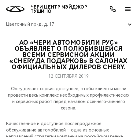
ЧЕРИ ЦЕНТР МЭЙДЖОР
ТУШИНО
Цветочный пр-д, д. 17
АО «ЧЕРИ АВТОМОБИЛИ РУС»
ОНЛАЙН СЕРВИСЫ
ПОКУПАТЕЛЯМ
ВЛАДЕЛЬЦАМ
О КОМПАНИИ
МИР CHERY
МОДЕЛИ
АКЦИИ
ОБЪЯВЛЯЕТ О ПОЛЮБИВШЕЙСЯ
ВСЕМИ СЕРВИСНОЙ АКЦИИ
«CHERYДА ПОДАРКОВ» В САЛОНАХ
ВЫБОР И ПОКУПКА
СЕРВИС
АКСЕССУАРЫ
ВЫГОДЫ И АКЦИИ
ВЫБОР И ПОКУПКА
О НАС
ВСЕ МОДЕЛИ
ОФИЦИАЛЬНЫХ ДИЛЕРОВ CHERY.
КРЕДИТ И СТРАХОВАНИЕ
ЗАПЧАСТИ И АКСЕССУАРЫ
О БРЕНДЕ
КРЕДИТ
МЫ В СОЦСЕТЯХ
12 СЕНТЯБРЯ 2019
КРОССОВЕРЫ
Chery делает сервис доступнее, чтобы клиенты могли
ПОДДЕРЖКА
CHERY В СОЦСЕТЯХ
провести весь комплекс необходимых профилактических
СЕДАНЫ
и сервисных работ перед началом осеннего-зимнего
CHERY CONNECT
ЛЮДИ CHERY
сезона.
НОВИНКИ
БЛАГОТВОРИТЕЛЬНОСТЬ
Качественное и доступное послепродажное
обслуживание автомобилей – одна из основных
направлений стратегии компании на российском рынке,