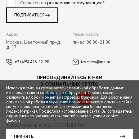
Согласен на
рекламную коммуникацию
*
ПОДПИСАТЬСЯ
Адрес:
Режим работы:
Москва, Цветочный пр-д,
пн-вс: 08:00-21:00
д. 17
+7 (495) 428-12-90
tcv.chery@ma.ru
ПРИСОЕДИНЯЙТЕСЬ К НАМ
В СОЦИАЛЬНЫХ СЕТЯХ:
Используя сайт, вы соглашаетесь с
политикой обработки данных
и использованием cookies вашего браузера. Cookies можно
отключить в любой момент в настройках браузера. Для обеспечения
оптимальной работы и улучшения пользовательского опыта на сайте
могут использоваться системы веб-аналитики (в том числе
СПЕЦПРЕДЛОЖЕНИЯ
Яндекс.Метрика). Продолжая использование сайта, Вы соглашаетесь
с применением указанных технологий и размещением cookie-
файлов.
© 2026 Мэйджор
© 2026 ООО «ТЕНЕТ РУС»
ЗАПИСЬ НА ТЕСТ-ДРАЙВ
ПРАВОВАЯ ИНФОРМАЦИЯ
КОНТАКТЫ
КЛИЕНТСКАЯ ПОДДЕРЖКА
ПРИНЯТЬ
Сделано в ПЕРКС