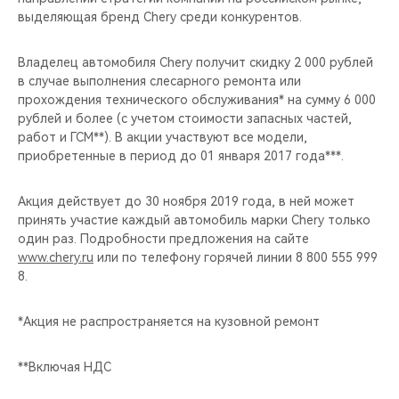
CHERY REMOTE
выделяющая бренд Chery среди конкурентов.
CHERY И СПОРТ
Владелец автомобиля Chery получит скидку 2 000 рублей
в случае выполнения слесарного ремонта или
НАШИ МЕРОПРИЯТИЯ
прохождения технического обслуживания* на сумму 6 000
рублей и более (с учетом стоимости запасных частей,
работ и ГСМ**). В акции участвуют все модели,
ВИДЕООБЗОРЫ
приобретенные в период до 01 января 2017 года***.
CHERY ДЛЯ ДЕТЕЙ
Акция действует до 30 ноября 2019 года, в ней может
принять участие каждый автомобиль марки Chery только
один раз. Подробности предложения на сайте
www.chery.ru
или по телефону горячей линии 8 800 555 999
8.
*Акция не распространяется на кузовной ремонт
**Включая НДС