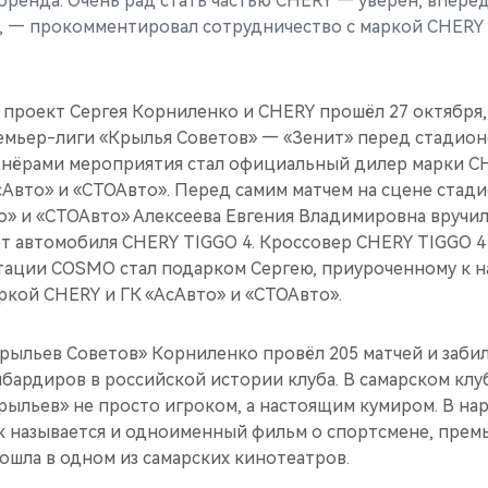
бренда. Очень рад стать частью CHERY — уверен, впере
 — прокомментировал сотрудничество с маркой CHERY
проект Сергея Корниленко и CHERY прошёл 27 октября, 
емьер-лиги «Крылья Советов» — «Зенит» перед стадион
нёрами мероприятия стал официальный дилер марки CH
сАвто» и «СТОАвто». Перед самим матчем на сцене стад
о» и «СТОАвто» Алексеева Евгения Владимировна вручи
т автомобиля CHERY TIGGO 4. Кроссовер CHERY TIGGO 4
тации COSMO стал подарком Сергею, приуроченному к н
ркой CHERY и ГК «АсАвто» и «СТОАвто».
«Крыльев Советов» Корниленко провёл 205 матчей и забил
мбардиров в российской истории клуба. В самарском кл
ыльев» не просто игроком, а настоящим кумиром. В нар
к называется и одноименный фильм о спортсмене, премь
ошла в одном из самарских кинотеатров.