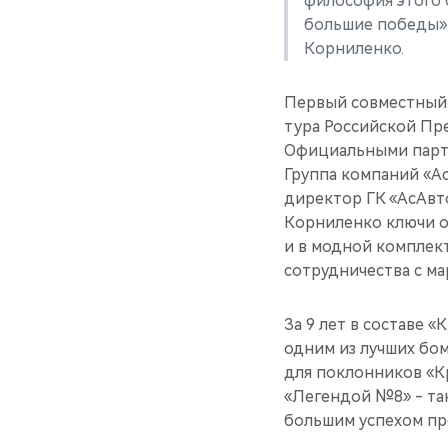
философия этого 
большие победы»,
Корниленко.
Первый совместный 
тура Российской Пр
Официальными парт
Группа компаний «А
директор ГК «АсАвт
Корниленко ключи о
и в модной комплек
сотрудничества с ма
За 9 лет в составе 
одним из лучших бо
для поклонников «Кр
«Легендой №8» - та
большим успехом пр