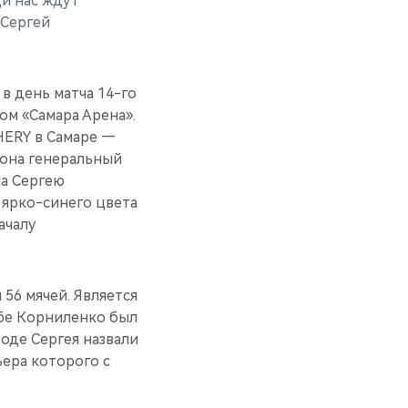
ди нас ждут
 Сергей
в день матча 14-го
ом «Самара Арена».
ERY в Самаре —
иона генеральный
ла Сергею
 ярко-синего цвета
ачалу
 56 мячей. Является
убе Корниленко был
оде Сергея назвали
ера которого с