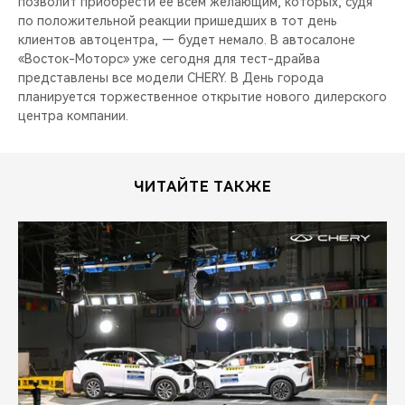
позволит приобрести ее всем желающим, которых, судя
CHERY REMOTE
по положительной реакции пришедших в тот день
клиентов автоцентра, — будет немало. В автосалоне
CHERY И СПОРТ
«Восток-Моторс» уже сегодня для тест-драйва
представлены все модели CHERY. В День города
НАШИ МЕРОПРИЯТИЯ
планируется торжественное открытие нового дилерского
центра компании.
ВИДЕООБЗОРЫ
ЧИТАЙТЕ ТАКЖЕ
CHERY ДЛЯ ДЕТЕЙ