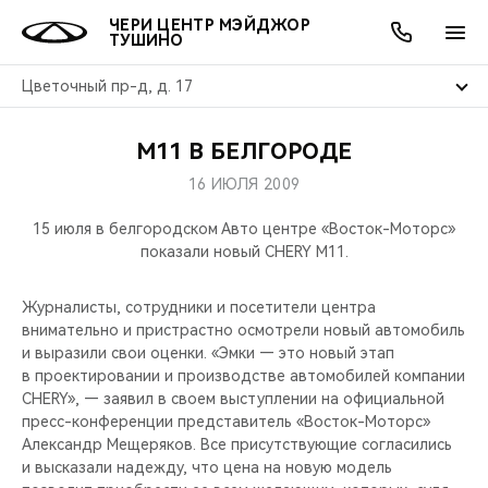
ЧЕРИ ЦЕНТР МЭЙДЖОР
ТУШИНО
Цветочный пр-д, д. 17
М11 В БЕЛГОРОДЕ
ОНЛАЙН СЕРВИСЫ
ПОКУПАТЕЛЯМ
ВЛАДЕЛЬЦАМ
О КОМПАНИИ
МИР CHERY
МОДЕЛИ
АКЦИИ
16 ИЮЛЯ 2009
ВЫБОР И ПОКУПКА
СЕРВИС
АКСЕССУАРЫ
ВЫГОДЫ И АКЦИИ
ВЫБОР И ПОКУПКА
О НАС
ВСЕ МОДЕЛИ
15 июля в белгородском Авто центре «Восток-Моторс»
показали новый CHERY M11.
КРЕДИТ И СТРАХОВАНИЕ
ЗАПЧАСТИ И АКСЕССУАРЫ
О БРЕНДЕ
КРЕДИТ
МЫ В СОЦСЕТЯХ
КРОССОВЕРЫ
Журналисты, сотрудники и посетители центра
ПОДДЕРЖКА
CHERY В СОЦСЕТЯХ
внимательно и пристрастно осмотрели новый автомобиль
СЕДАНЫ
и выразили свои оценки. «Эмки — это новый этап
в проектировании и производстве автомобилей компании
CHERY CONNECT
ЛЮДИ CHERY
CHERY», — заявил в своем выступлении на официальной
НОВИНКИ
пресс-конференции представитель «Восток-Моторс»
БЛАГОТВОРИТЕЛЬНОСТЬ
Александр Мещеряков. Все присутствующие согласились
и высказали надежду, что цена на новую модель