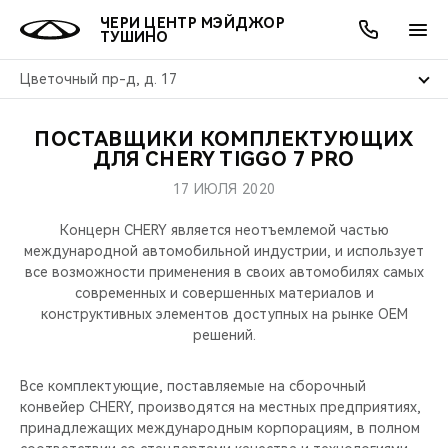
ЧЕРИ ЦЕНТР МЭЙДЖОР
ТУШИНО
Цветочный пр-д, д. 17
ПОСТАВЩИКИ КОМПЛЕКТУЮЩИХ
ОНЛАЙН СЕРВИСЫ
ПОКУПАТЕЛЯМ
ВЛАДЕЛЬЦАМ
О КОМПАНИИ
МИР CHERY
МОДЕЛИ
АКЦИИ
ДЛЯ CHERY TIGGO 7 PRO
17 ИЮЛЯ 2020
ВЫБОР И ПОКУПКА
СЕРВИС
АКСЕССУАРЫ
ВЫГОДЫ И АКЦИИ
ВЫБОР И ПОКУПКА
О НАС
ВСЕ МОДЕЛИ
Концерн CHERY является неотъемлемой частью
КРЕДИТ И СТРАХОВАНИЕ
ЗАПЧАСТИ И АКСЕССУАРЫ
О БРЕНДЕ
КРЕДИТ
МЫ В СОЦСЕТЯХ
международной автомобильной индустрии, и использует
КРОССОВЕРЫ
все возможности применения в своих автомобилях самых
современных и совершенных материалов и
ПОДДЕРЖКА
CHERY В СОЦСЕТЯХ
конструктивных элементов доступных на рынке OEM
СЕДАНЫ
решений.
CHERY CONNECT
ЛЮДИ CHERY
НОВИНКИ
Все комплектующие, поставляемые на сборочный
БЛАГОТВОРИТЕЛЬНОСТЬ
конвейер CHERY, производятся на местных предприятиях,
принадлежащих международным корпорациям, в полном