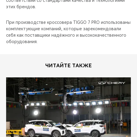
соответствии со стандартами качества и технологиями
CHERY REMOTE
этих брендов.
CHERY И СПОРТ
При производстве кроссовера TIGGO 7 PRO использованы
комплектующие компаний, которые зарекомендовали
НАШИ МЕРОПРИЯТИЯ
себя как поставщики надёжного и высококачественного
оборудования.
ВИДЕООБЗОРЫ
CHERY ДЛЯ ДЕТЕЙ
ЧИТАЙТЕ ТАКЖЕ