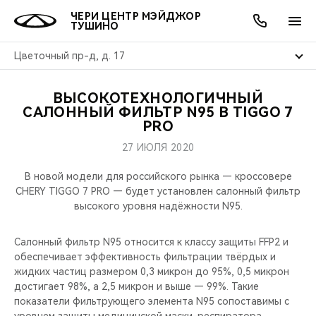
ЧЕРИ ЦЕНТР МЭЙДЖОР
ТУШИНО
Цветочный пр-д, д. 17
ВЫСОКОТЕХНОЛОГИЧНЫЙ
ОНЛАЙН СЕРВИСЫ
ПОКУПАТЕЛЯМ
ВЛАДЕЛЬЦАМ
О КОМПАНИИ
МИР CHERY
МОДЕЛИ
АКЦИИ
САЛОННЫЙ ФИЛЬТР N95 В TIGGO 7
PRO
ВЫБОР И ПОКУПКА
СЕРВИС
АКСЕССУАРЫ
ВЫГОДЫ И АКЦИИ
ВЫБОР И ПОКУПКА
О НАС
ВСЕ МОДЕЛИ
27 ИЮЛЯ 2020
КРЕДИТ И СТРАХОВАНИЕ
ЗАПЧАСТИ И АКСЕССУАРЫ
О БРЕНДЕ
КРЕДИТ
МЫ В СОЦСЕТЯХ
В новой модели для российского рынка — кроссовере
КРОССОВЕРЫ
CHERY TIGGO 7 PRO — будет установлен салонный фильтр
высокого уровня надёжности N95.
ПОДДЕРЖКА
CHERY В СОЦСЕТЯХ
СЕДАНЫ
Салонный фильтр N95 относится к классу защиты FFP2 и
CHERY CONNECT
ЛЮДИ CHERY
обеспечивает эффективность фильтрации твёрдых и
НОВИНКИ
жидких частиц размером 0,3 микрон до 95%, 0,5 микрон
БЛАГОТВОРИТЕЛЬНОСТЬ
достигает 98%, а 2,5 микрон и выше — 99%. Такие
показатели фильтрующего элемента N95 сопоставимы с