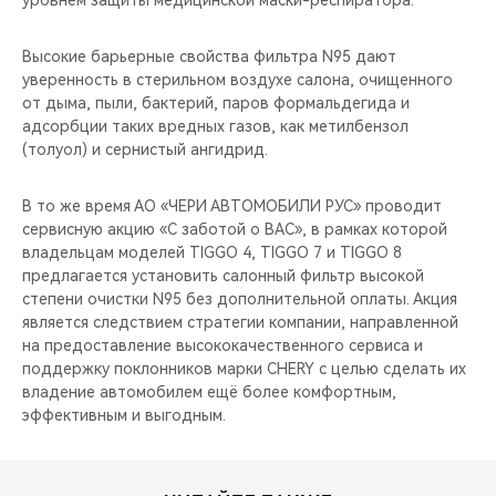
уровнем защиты медицинской маски-респиратора.
CHERY REMOTE
Высокие барьерные свойства фильтра N95 дают
CHERY И СПОРТ
уверенность в стерильном воздухе салона, очищенного
от дыма, пыли, бактерий, паров формальдегида и
НАШИ МЕРОПРИЯТИЯ
адсорбции таких вредных газов, как метилбензол
(толуол) и сернистый ангидрид.
ВИДЕООБЗОРЫ
В то же время АО «ЧЕРИ АВТОМОБИЛИ РУС» проводит
CHERY ДЛЯ ДЕТЕЙ
сервисную акцию «С заботой о ВАС», в рамках которой
владельцам моделей TIGGO 4, TIGGO 7 и TIGGO 8
предлагается установить салонный фильтр высокой
степени очистки N95 без дополнительной оплаты. Акция
является следствием стратегии компании, направленной
на предоставление высококачественного сервиса и
поддержку поклонников марки CHERY с целью сделать их
владение автомобилем ещё более комфортным,
эффективным и выгодным.