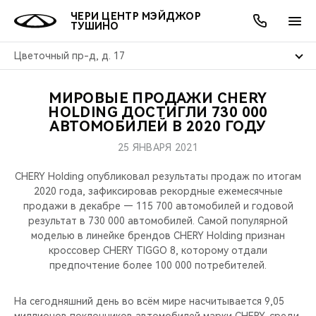
ЧЕРИ ЦЕНТР МЭЙДЖОР
ТУШИНО
Цветочный пр-д, д. 17
МИРОВЫЕ ПРОДАЖИ CHERY
ОНЛАЙН СЕРВИСЫ
ПОКУПАТЕЛЯМ
ВЛАДЕЛЬЦАМ
О КОМПАНИИ
МИР CHERY
МОДЕЛИ
АКЦИИ
HOLDING ДОСТИГЛИ 730 000
АВТОМОБИЛЕЙ В 2020 ГОДУ
ВЫБОР И ПОКУПКА
СЕРВИС
АКСЕССУАРЫ
ВЫГОДЫ И АКЦИИ
ВЫБОР И ПОКУПКА
О НАС
ВСЕ МОДЕЛИ
25 ЯНВАРЯ 2021
КРЕДИТ И СТРАХОВАНИЕ
ЗАПЧАСТИ И АКСЕССУАРЫ
О БРЕНДЕ
КРЕДИТ
МЫ В СОЦСЕТЯХ
CHERY Holding опубликовал результаты продаж по итогам
КРОССОВЕРЫ
2020 года, зафиксировав рекордные ежемесячные
продажи в декабре — 115 700 автомобилей и годовой
ПОДДЕРЖКА
CHERY В СОЦСЕТЯХ
результат в 730 000 автомобилей. Самой популярной
СЕДАНЫ
моделью в линейке брендов CHERY Holding признан
CHERY CONNECT
ЛЮДИ CHERY
кроссовер CHERY TIGGO 8, которому отдали
предпочтение более 100 000 потребителей.
НОВИНКИ
БЛАГОТВОРИТЕЛЬНОСТЬ
На сегодняшний день во всём мире насчитывается 9,05