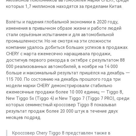
миллионов поклонников автомобилей марки CHERY, среди
CHERY REMOTE
которых 1,7 миллионов находятся за пределами Китая.
CHERY И СПОРТ
Взлёты и падения глобальной экономики в 2020 году,
изменения в привычном образе жизни и работе людей
НАШИ МЕРОПРИЯТИЯ
стали серьёзным испытанием и для автомобильной
промышленности. Но не смотря на эти сложности
ВИДЕООБЗОРЫ
компании удалось добиться больших успехов в продажах.
CHERY c марта ежемесячно наращивала продажи,
достигнув первого рекорда в октябре с результатом 88
CHERY ДЛЯ ДЕТЕЙ
000 реализованных автомобилей, в ноябре на 14 000
больше и максимальный результат пришёлся на декабрь —
115 700. По состоянию на декабрь прошлого года три
модели марки CHERY демонстрировали стабильно
ежемесячные продажи более 10 000 единиц — Tiggo 8,
New Tiggo 5x (Tiggo 4) и New Tiggo 7 (Tiggo 7 PRO), среди
которых семиместный кроссовер Tiggo 8 показывал
результат продаж более 20 000 штук в течение двух
месяцев подряд.
Кроссовер Chery Tiggo 8 представлен также в