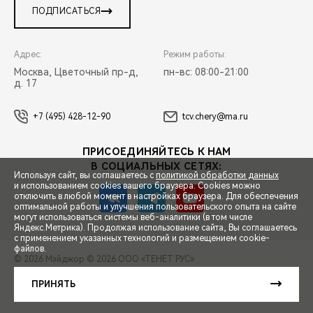
ПОДПИСАТЬСЯ
Адрес:
Режим работы:
Москва, Цветочный пр-д,
пн-вс: 08:00-21:00
д. 17
+7 (495) 428-12-90
tcv.chery@ma.ru
ПРИСОЕДИНЯЙТЕСЬ К НАМ
В СОЦИАЛЬНЫХ СЕТЯХ:
Используя сайт, вы соглашаетесь с
политикой обработки данных
и использованием cookies вашего браузера. Cookies можно
отключить в любой момент в настройках браузера. Для обеспечения
оптимальной работы и улучшения пользовательского опыта на сайте
могут использоваться системы веб-аналитики (в том числе
СПЕЦПРЕДЛОЖЕНИЯ
Яндекс.Метрика). Продолжая использование сайта, Вы соглашаетесь
с применением указанных технологий и размещением cookie-
файлов.
© 2026 Мэйджор
© 2026 ООО «ТЕНЕТ РУС»
ЗАПИСЬ НА ТЕСТ-ДРАЙВ
ПРАВОВАЯ ИНФОРМАЦИЯ
КОНТАКТЫ
КЛИЕНТСКАЯ ПОДДЕРЖКА
ПРИНЯТЬ
Сделано в ПЕРКС
РАСЧЕТ КРЕДИТА