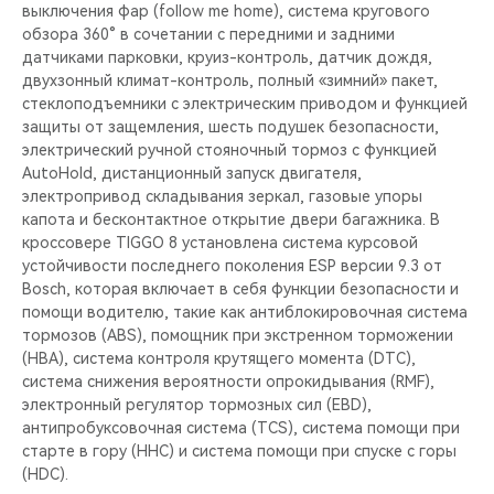
выключения фар (follow me home), система кругового
обзора 360° в сочетании с передними и задними
датчиками парковки, круиз-контроль, датчик дождя,
двухзонный климат-контроль, полный «зимний» пакет,
cтеклоподъемники с электрическим приводом и функцией
защиты от защемления, шесть подушек безопасности,
электрический ручной стояночный тормоз с функцией
AutoHold, дистанционный запуск двигателя,
электропривод складывания зеркал, газовые упоры
капота и бесконтактное открытие двери багажника. В
кроссовере TIGGO 8 установлена система курсовой
устойчивости последнего поколения ESP версии 9.3 от
Bosch, которая включает в себя функции безопасности и
помощи водителю, такие как антиблокировочная система
тормозов (ABS), помощник при экстренном торможении
(HBA), система контроля крутящего момента (DTC),
система снижения вероятности опрокидывания (RMF),
электронный регулятор тормозных сил (EBD),
антипробуксовочная система (TCS), система помощи при
старте в гору (HHC) и система помощи при спуске с горы
(HDC).