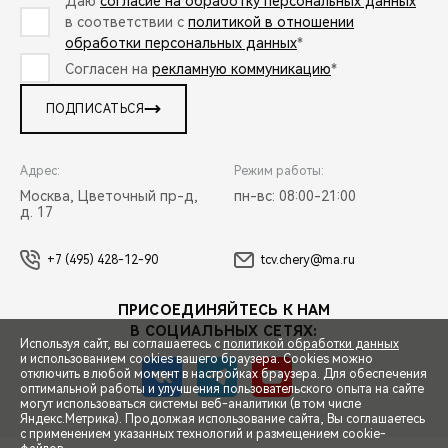
Даю
согласие на обработку персональных данных
в соответствии с
политикой в отношении
обработки персональных данных
*
Согласен на
рекламную коммуникацию
*
ПОДПИСАТЬСЯ
Адрес:
Режим работы:
Москва, Цветочный пр-д,
пн-вс: 08:00-21:00
д. 17
+7 (495) 428-12-90
tcv.chery@ma.ru
ПРИСОЕДИНЯЙТЕСЬ К НАМ
В СОЦИАЛЬНЫХ СЕТЯХ:
Используя сайт, вы соглашаетесь с
политикой обработки данных
и использованием cookies вашего браузера. Cookies можно
отключить в любой момент в настройках браузера. Для обеспечения
оптимальной работы и улучшения пользовательского опыта на сайте
могут использоваться системы веб-аналитики (в том числе
СПЕЦПРЕДЛОЖЕНИЯ
Яндекс.Метрика). Продолжая использование сайта, Вы соглашаетесь
с применением указанных технологий и размещением cookie-