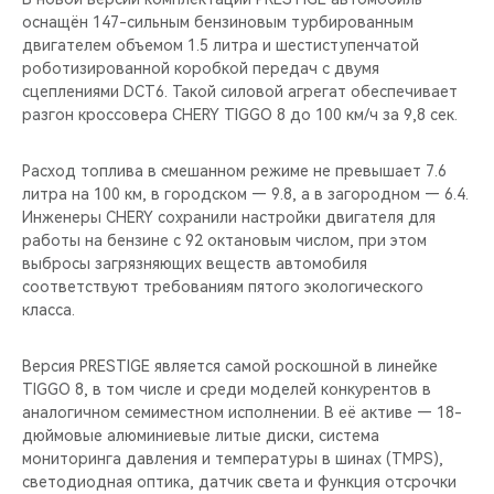
CHERY REMOTE
оснащён 147-сильным бензиновым турбированным
двигателем объемом 1.5 литра и шестиступенчатой
CHERY И СПОРТ
роботизированной коробкой передач с двумя
сцеплениями DCT6. Такой силовой агрегат обеспечивает
разгон кроссовера CHERY TIGGO 8 до 100 км/ч за 9,8 сек.
НАШИ МЕРОПРИЯТИЯ
Расход топлива в смешанном режиме не превышает 7.6
ВИДЕООБЗОРЫ
литра на 100 км, в городском — 9.8, а в загородном — 6.4.
Инженеры CHERY сохранили настройки двигателя для
CHERY ДЛЯ ДЕТЕЙ
работы на бензине с 92 октановым числом, при этом
выбросы загрязняющих веществ автомобиля
соответствуют требованиям пятого экологического
класса.
Версия PRESTIGE является самой роскошной в линейке
TIGGO 8, в том числе и среди моделей конкурентов в
аналогичном семиместном исполнении. В её активе — 18-
дюймовые алюминиевые литые диски, система
мониторинга давления и температуры в шинах (TMPS),
светодиодная оптика, датчик света и функция отсрочки