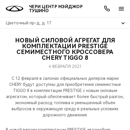
ЧЕРИ ЦЕНТР МЭЙДЖОР
ТУШИНО
Цветочный пр-д, д. 17
НОВЫЙ СИЛОВОЙ АГРЕГАТ ДЛЯ
ОНЛАЙН СЕРВИСЫ
ПОКУПАТЕЛЯМ
ВЛАДЕЛЬЦАМ
О КОМПАНИИ
МИР CHERY
МОДЕЛИ
АКЦИИ
КОМПЛЕКТАЦИИ PRESTIGE
СЕМИМЕСТНОГО КРОССОВЕРА
CHERY TIGGO 8
ВЫБОР И ПОКУПКА
СЕРВИС
АКСЕССУАРЫ
ВЫГОДЫ И АКЦИИ
ВЫБОР И ПОКУПКА
О НАС
ВСЕ МОДЕЛИ
4 ФЕВРАЛЯ 2021
КРЕДИТ И СТРАХОВАНИЕ
ЗАПЧАСТИ И АКСЕССУАРЫ
О БРЕНДЕ
КРЕДИТ
МЫ В СОЦСЕТЯХ
КРОССОВЕРЫ
С 12 февраля в салонах официальных дилеров марки
CHERY будут доступны для приобретения семиместные
ПОДДЕРЖКА
CHERY В СОЦСЕТЯХ
TIGGO 8 в комплектации PRESTIGE с новым силовым
СЕДАНЫ
агрегатом, который обеспечивает более быстрый разгон,
CHERY CONNECT
ЛЮДИ CHERY
экономный расход топлива и уменьшенный объём
выбросов в окружающую среду в реальных условиях
НОВИНКИ
дорожного движения.
БЛАГОТВОРИТЕЛЬНОСТЬ
В новой версии комплектации PRESTIGE автомобиль