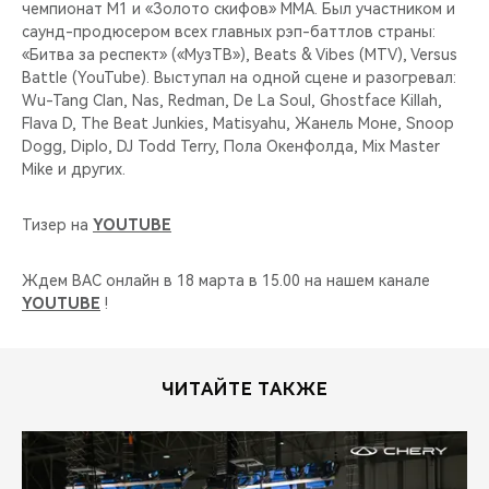
чемпионат M1 и «Золото скифов» MMA. Был участником и
саунд-продюсером всех главных рэп-баттлов страны:
«Битва за респект» («МузТВ»), Beats & Vibes (MTV), Versus
Battle (YouTube). Выступал на одной сцене и разогревал:
Wu-Tang Clan, Nas, Redman, De La Soul, Ghostface Killah,
Flava D, The Beat Junkies, Matisyahu, Жанель Моне, Snoop
Dogg, Diplo, DJ Todd Terry, Пола Окенфолда, Mix Master
Mike и других.
Тизер на
YOUTUBE
Ждем ВАС онлайн в 18 марта в 15.00 на нашем канале
YOUTUBE
!
ЧИТАЙТЕ ТАКЖЕ