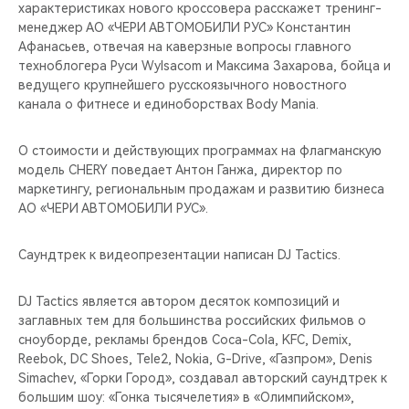
CHERY REMOTE
характеристиках нового кроссовера расскажет тренинг-
менеджер АО «ЧЕРИ АВТОМОБИЛИ РУС» Константин
Афанасьев, отвечая на каверзные вопросы главного
CHERY И СПОРТ
техноблогера Руси Wylsacom и Максима Захарова, бойца и
ведущего крупнейшего русскоязычного новостного
НАШИ МЕРОПРИЯТИЯ
канала о фитнесе и единоборствах Body Mania.
ВИДЕООБЗОРЫ
О стоимости и действующих программах на флагманскую
модель CHERY поведает Антон Ганжа, директор по
CHERY ДЛЯ ДЕТЕЙ
маркетингу, региональным продажам и развитию бизнеса
АО «ЧЕРИ АВТОМОБИЛИ РУС».
Саундтрек к видеопрезентации написан DJ Tactics.
DJ Tactics является автором десяток композиций и
заглавных тем для большинства российских фильмов о
сноуборде, рекламы брендов Coca-Cola, KFC, Demix,
Reebok, DC Shoes, Tele2, Nokia, G-Drive, «Газпром», Denis
Simachev, «Горки Город», создавал авторский саундтрек к
большим шоу: «Гонка тысячелетия» в «Олимпийском»,