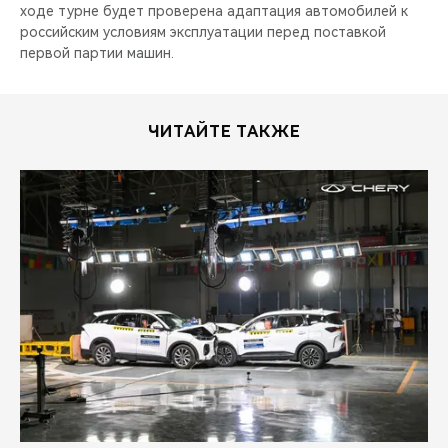
CHERY REMOTE
ходе турне будет проверена адаптация автомобилей к
российским условиям эксплуатации перед поставкой
первой партии машин.
CHERY И СПОРТ
НАШИ МЕРОПРИЯТИЯ
ЧИТАЙТЕ ТАКЖЕ
ВИДЕООБЗОРЫ
CHERY ДЛЯ ДЕТЕЙ