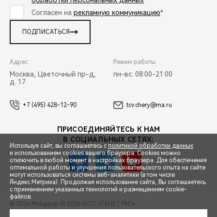
обработки персональных данных
*
Согласен на
рекламную коммуникацию
*
ПОДПИСАТЬСЯ
Адрес:
Режим работы:
Москва, Цветочный пр-д,
пн-вс: 08:00-21:00
д. 17
+7 (495) 428-12-90
tcv.chery@ma.ru
ПРИСОЕДИНЯЙТЕСЬ К НАМ
В СОЦИАЛЬНЫХ СЕТЯХ:
Используя сайт, вы соглашаетесь с
политикой обработки данных
и использованием cookies вашего браузера. Cookies можно
отключить в любой момент в настройках браузера. Для обеспечения
оптимальной работы и улучшения пользовательского опыта на сайте
могут использоваться системы веб-аналитики (в том числе
СПЕЦПРЕДЛОЖЕНИЯ
Яндекс.Метрика). Продолжая использование сайта, Вы соглашаетесь
с применением указанных технологий и размещением cookie-
файлов.
© 2026 Мэйджор
© 2026 ООО «ТЕНЕТ РУС»
ЗАПИСЬ НА ТЕСТ-ДРАЙВ
ПРАВОВАЯ ИНФОРМАЦИЯ
КОНТАКТЫ
КЛИЕНТСКАЯ ПОДДЕРЖКА