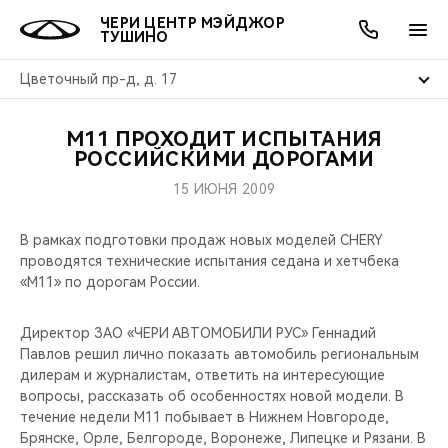
ЧЕРИ ЦЕНТР МЭЙДЖОР
ТУШИНО
Цветочный пр-д, д. 17
М11 ПРОХОДИТ ИСПЫТАНИЯ
ОНЛАЙН СЕРВИСЫ
ПОКУПАТЕЛЯМ
ВЛАДЕЛЬЦАМ
О КОМПАНИИ
МИР CHERY
МОДЕЛИ
АКЦИИ
РОССИЙСКИМИ ДОРОГАМИ
15 ИЮНЯ 2009
ВЫБОР И ПОКУПКА
СЕРВИС
АКСЕССУАРЫ
ВЫГОДЫ И АКЦИИ
ВЫБОР И ПОКУПКА
О НАС
ВСЕ МОДЕЛИ
В рамках подготовки продаж новых моделей CHERY
КРЕДИТ И СТРАХОВАНИЕ
ЗАПЧАСТИ И АКСЕССУАРЫ
О БРЕНДЕ
КРЕДИТ
МЫ В СОЦСЕТЯХ
проводятся технические испытания седана и хетчбека
КРОССОВЕРЫ
«М11» по дорогам России.
ПОДДЕРЖКА
CHERY В СОЦСЕТЯХ
СЕДАНЫ
Директор ЗАО «ЧЕРИ АВТОМОБИЛИ РУС» Геннадий
CHERY CONNECT
ЛЮДИ CHERY
Павлов решил лично показать автомобиль региональным
дилерам и журналистам, ответить на интересующие
НОВИНКИ
вопросы, рассказать об особенностях новой модели. В
БЛАГОТВОРИТЕЛЬНОСТЬ
течение недели М11 побывает в Нижнем Новгороде,
Брянске, Орле, Белгороде, Воронеже, Липецке и Рязани. В