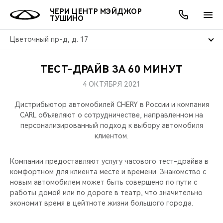
ЧЕРИ ЦЕНТР МЭЙДЖОР
ТУШИНО
Цветочный пр-д, д. 17
ТЕСТ-ДРАЙВ ЗА 60 МИНУТ
ОНЛАЙН СЕРВИСЫ
ПОКУПАТЕЛЯМ
ВЛАДЕЛЬЦАМ
О КОМПАНИИ
МИР CHERY
МОДЕЛИ
АКЦИИ
4 ОКТЯБРЯ 2021
ВЫБОР И ПОКУПКА
СЕРВИС
АКСЕССУАРЫ
ВЫГОДЫ И АКЦИИ
ВЫБОР И ПОКУПКА
О НАС
ВСЕ МОДЕЛИ
Дистрибьютор автомобилей CHERY в России и компания
CARL объявляют о сотрудничестве, направленном на
КРЕДИТ И СТРАХОВАНИЕ
ЗАПЧАСТИ И АКСЕССУАРЫ
О БРЕНДЕ
КРЕДИТ
МЫ В СОЦСЕТЯХ
персонализированный подход к выбору автомобиля
КРОССОВЕРЫ
клиентом.
ПОДДЕРЖКА
CHERY В СОЦСЕТЯХ
СЕДАНЫ
Компании предоставляют услугу часового тест-драйва в
комфортном для клиента месте и времени. Знакомство с
CHERY CONNECT
ЛЮДИ CHERY
новым автомобилем может быть совершено по пути с
НОВИНКИ
работы домой или по дороге в театр, что значительно
БЛАГОТВОРИТЕЛЬНОСТЬ
экономит время в цейтноте жизни большого города.