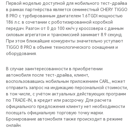
CHERY REMOTE
Первой моделью доступной для мобильного тест-драйва
в рамках партнёрства является семиместный CHERY TIGGO
8 PRO с турбированным двигателем 1.6TGDI мощностью
CHERY И СПОРТ
186 л.с. в сочетании с роботизированной коробкой
передач. Разгон от 0 до 100 км/ч у кроссовера c данным
НАШИ МЕРОПРИЯТИЯ
силовым агрегатом и трансмиссией занимает 8.9 секунд.
При этом ближайшие конкуренты значительно уступают
ВИДЕООБЗОРЫ
TIGGO 8 PRO в объеме технологического оснащения и
оборудования.
CHERY ДЛЯ ДЕТЕЙ
В случае заинтересованности в приобретении
автомобиля после тест-драйва, клиент,
воспользовавшись мобильным приложением CARL, может
отправить запрос на индикацию персональной стоимости,
в том числе, с учётом актуальных действующих программ
по TRADE-IN, в кредит или рассрочку. Для расчета
официального предложения клиенту нет необходимости
посещать официальную торговую точку марки.
Бронирование автомобиля также происходит в режиме
онлайн.