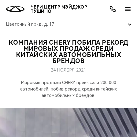
ЧЕРИ ЦЕНТР МЭЙДЖОР
ТУШИНО
Цветочный пр-д, д. 17
КОМПАНИЯ CHERY ПОБИЛА РЕКОРД
ОНЛАЙН СЕРВИСЫ
ПОКУПАТЕЛЯМ
ВЛАДЕЛЬЦАМ
О КОМПАНИИ
МИР CHERY
МОДЕЛИ
АКЦИИ
МИРОВЫХ ПРОДАЖ СРЕДИ
КИТАЙСКИХ АВТОМОБИЛЬНЫХ
БРЕНДОВ
ВЫБОР И ПОКУПКА
СЕРВИС
АКСЕССУАРЫ
ВЫГОДЫ И АКЦИИ
ВЫБОР И ПОКУПКА
О НАС
ВСЕ МОДЕЛИ
24 НОЯБРЯ 2021
КРЕДИТ И СТРАХОВАНИЕ
ЗАПЧАСТИ И АКСЕССУАРЫ
О БРЕНДЕ
КРЕДИТ
МЫ В СОЦСЕТЯХ
КРОССОВЕРЫ
Мировые продажи CHERY превысили 200 000
автомобилей, побив рекорд среди китайских
ПОДДЕРЖКА
CHERY В СОЦСЕТЯХ
автомобильных брендов.
СЕДАНЫ
CHERY CONNECT
ЛЮДИ CHERY
НОВИНКИ
БЛАГОТВОРИТЕЛЬНОСТЬ