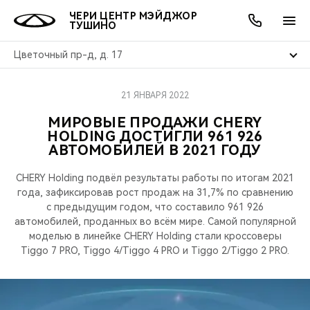
ЧЕРИ ЦЕНТР МЭЙДЖОР
ТУШИНО
Цветочный пр-д, д. 17
21 ЯНВАРЯ 2022
ОНЛАЙН СЕРВИСЫ
ПОКУПАТЕЛЯМ
ВЛАДЕЛЬЦАМ
О КОМПАНИИ
МИР CHERY
МОДЕЛИ
АКЦИИ
МИРОВЫЕ ПРОДАЖИ CHERY
HOLDING ДОСТИГЛИ 961 926
ВЫБОР И ПОКУПКА
СЕРВИС
АКСЕССУАРЫ
ВЫГОДЫ И АКЦИИ
ВЫБОР И ПОКУПКА
О НАС
ВСЕ МОДЕЛИ
АВТОМОБИЛЕЙ В 2021 ГОДУ
КРЕДИТ И СТРАХОВАНИЕ
ЗАПЧАСТИ И АКСЕССУАРЫ
О БРЕНДЕ
КРЕДИТ
МЫ В СОЦСЕТЯХ
CHERY Holding подвёл результаты работы по итогам 2021
КРОССОВЕРЫ
года, зафиксировав рост продаж на 31,7% по сравнению
ПОДДЕРЖКА
CHERY В СОЦСЕТЯХ
с предыдущим годом, что составило 961 926
автомобилей, проданных во всём мире. Самой популярной
СЕДАНЫ
моделью в линейке CHERY Holding стали кроссоверы
CHERY CONNECT
ЛЮДИ CHERY
Tiggo 7 PRO, Tiggo 4/Tiggo 4 PRO и Tiggo 2/Tiggo 2 PRO.
НОВИНКИ
БЛАГОТВОРИТЕЛЬНОСТЬ