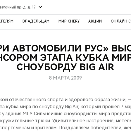
веточный пр-д, д. 17
АТЕЛЯМ
ВЛАДЕЛЬЦАМ
МИР CHERY
АКЦИИ
ОНЛАЙН 
РИ АВТОМОБИЛИ РУС» В
НСОРОМ ЭТАПА КУБКА МИР
СНОУБОРДУ BIG AIR
8 МАРТА 2009
кой отечественного спорта и здорового образа жизни,
па кубка мира по сноуборду Big Air, который прошел 7 м
х у здания МГУ. Сильнейшие сноубордисты мира предст
кружительные трюки. Удивительное настроение, метель
 спортсменам и зрителям. Поздравляем победителей, ж