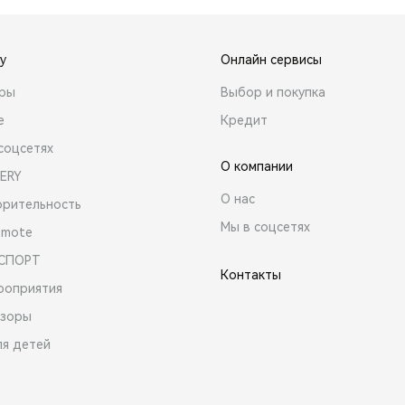
y
Онлайн сервисы
ары
Выбор и покупка
е
Кредит
соцсетях
О компании
ERY
О нас
орительность
Мы в соцсетях
emote
 СПОРТ
Контакты
роприятия
зоры
ля детей