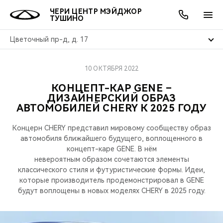
ЧЕРИ ЦЕНТР МЭЙДЖОР
ТУШИНО
Цветочный пр-д, д. 17
10 ОКТЯБРЯ 2022
ОНЛАЙН СЕРВИСЫ
ПОКУПАТЕЛЯМ
ВЛАДЕЛЬЦАМ
О КОМПАНИИ
МИР CHERY
МОДЕЛИ
АКЦИИ
КОНЦЕПТ-КАР GENE –
ДИЗАЙНЕРСКИЙ ОБРАЗ
ВЫБОР И ПОКУПКА
СЕРВИС
АКСЕССУАРЫ
ВЫГОДЫ И АКЦИИ
ВЫБОР И ПОКУПКА
О НАС
ВСЕ МОДЕЛИ
АВТОМОБИЛЕЙ CHERY К 2025 ГОДУ
КРЕДИТ И СТРАХОВАНИЕ
ЗАПЧАСТИ И АКСЕССУАРЫ
О БРЕНДЕ
КРЕДИТ
МЫ В СОЦСЕТЯХ
Концерн CHERY представил мировому сообществу образ
КРОССОВЕРЫ
автомобиля ближайшего будущего, воплощенного в
ПОДДЕРЖКА
CHERY В СОЦСЕТЯХ
концепт-каре GENE. В нём
невероятным образом сочетаются элементы
СЕДАНЫ
классического стиля и футуристические формы. Идеи,
CHERY CONNECT
ЛЮДИ CHERY
которые производитель продемонстрировал в GENE
будут воплощены в новых моделях CHERY в 2025 году.
НОВИНКИ
БЛАГОТВОРИТЕЛЬНОСТЬ