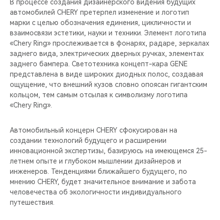
В процессе создания дизайнерского видения будущих
автомобилей CHERY претерпел изменение и логотип
марки с целью обозначения единения, цикличности и
взаимосвязи эстетики, науки и техники. Элемент логотипа
«Chery Ring» прослеживается в фонарях, радаре, зеркалах
заднего вида, электрических дверных ручках, элементах
заднего бампера. Светотехника концепт-кара GENE
представлена в виде широких диодных полос, создавая
ощущение, что внешний кузов словно опоясан гигантским
кольцом, тем самым отсылая к символизму логотипа
«Chery Ring».
Автомобильный концерн CHERY сфокусирован на
создании технологий будущего и расширении
инновационной экспертизы, базируюсь на имеющемся 25-
летнем опыте и глубоком мышлении дизайнеров и
инженеров. Тенденциями ближайшего будущего, по
мнению CHERY, будет значительное внимание и забота
человечества об экологичности индивидуального
путешествия.