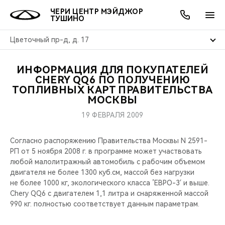
ЧЕРИ ЦЕНТР МЭЙДЖОР
ТУШИНО
Цветочный пр-д, д. 17
ИНФОРМАЦИЯ ДЛЯ ПОКУПАТЕЛЕЙ
ОНЛАЙН СЕРВИСЫ
ПОКУПАТЕЛЯМ
ВЛАДЕЛЬЦАМ
О КОМПАНИИ
МИР CHERY
МОДЕЛИ
АКЦИИ
CHERY QQ6 ПО ПОЛУЧЕНИЮ
ТОПЛИВНЫХ КАРТ ПРАВИТЕЛЬСТВА
МОСКВЫ
ВЫБОР И ПОКУПКА
СЕРВИС
АКСЕССУАРЫ
ВЫГОДЫ И АКЦИИ
ВЫБОР И ПОКУПКА
О НАС
ВСЕ МОДЕЛИ
19 ФЕВРАЛЯ 2009
КРЕДИТ И СТРАХОВАНИЕ
ЗАПЧАСТИ И АКСЕССУАРЫ
О БРЕНДЕ
КРЕДИТ
МЫ В СОЦСЕТЯХ
КРОССОВЕРЫ
Согласно распоряжению Правительства Москвы N 2591-
ПОДДЕРЖКА
CHERY В СОЦСЕТЯХ
РП от 5 ноября 2008 г. в программе может участвовать
любой малолитражный автомобиль с рабочим объемом
СЕДАНЫ
двигателя не более 1300 куб.см, массой без нагрузки
CHERY CONNECT
ЛЮДИ CHERY
не более 1000 кг, экологического класса ’ЕВРО-3′ и выше.
НОВИНКИ
Chery QQ6 с двигателем 1,1 литра и снаряженной массой
БЛАГОТВОРИТЕЛЬНОСТЬ
990 кг. полностью соответствует данным параметрам.