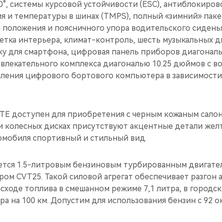
0°, системы курсовой устойчивости (ESC), антиблокирово
я и температуры в шинах (TMPS), полный «зимний» паке
 положения и поясничного упора водительского сидень
етка интерьера, климат-контроль, шесть музыкальных д
ку для смартфона, цифровая панель приборов диагонал
лекательного комплекса диагональю 10.25 дюймов с в
ления цифрового бортового компьютера в зависимости
TE доступен для приобретения c черным кожаным салон
и колесных дисках присутствуют акцентные детали жел
омобиля спортивный и стильный вид.
тся 1.5-литровым бензиновым турбированным двигателем
ром CVT25. Такой силовой агрегат обеспечивает разгон 
расходе топлива в смешанном режиме 7,1 литра, в городск
тра на 100 км. Допустим для использования бензин с 92 