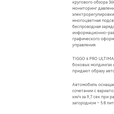
кругового обзора 36
мониторинг давлени
электрорегулировки
многоцветная подсв
беспроводная заряд
информационно-разв
графического оформ
управления.
TIGGO 4 PRO ULTIMA
боковых молдингах 
придают образу авт
Автомобиль оснащае
сочетании с вариато
км/ч за 9,7 сек при 
загородном – 5.8 ли