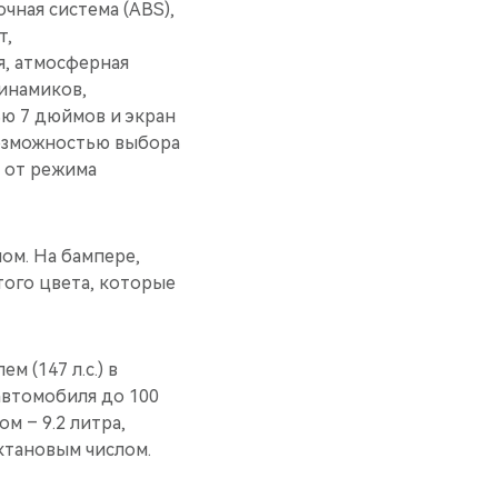
чная система (ABS),
т,
я, атмосферная
инамиков,
ью 7 дюймов и экран
озможностью выбора
 от режима
ом. На бампере,
того цвета, которые
 (147 л.с.) в
автомобиля до 100
ом – 9.2 литра,
октановым числом.