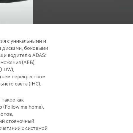
ия с уникальными и
 дисками, боковыми
ощи водителю ADAS:
можения (AEB),
(LDW),
днем перекрестном
него света (IHC).
 такое как
 (Follow me home),
ротов,
кий стояночный
очетании с системой