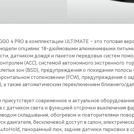
GGO 4 PRO в комплектации ULTIMATE – это топовая верс
 модели опциями: 18-дюймовыми алюминиевыми литыми
сти, датчиком дождя и пакетом передовых систем пом
онтролем (ACC), системой автономного экстренного тор
слепых зон (BSD), предупреждения о покидании полосы 
ронтальном столкновении (FCW), предупреждения о за
, а также автоматическим переключением ближнего/даль
и присутствует современное и актуальное оборудование
 c датчиком света и функцией отсрочки выключения фар
риводом складывания, обогревом и повторителями пово
ск двигателя, бесключевой доступ в салон, электричес
utoHold, панорамный люк, задние датчики парковки в с