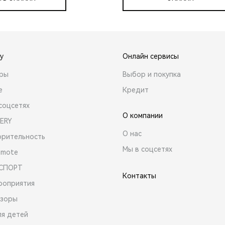
y
Онлайн сервисы
ары
Выбор и покупка
е
Кредит
соцсетях
О компании
ERY
О нас
орительность
Мы в соцсетях
emote
 СПОРТ
Контакты
роприятия
зоры
ля детей