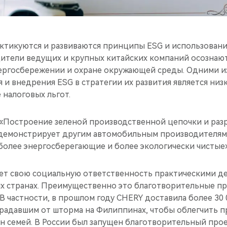
актикуются и развиваются принципы ESG и использовани
дители ведущих и крупных китайских компаний осознаю
ергосбережении и охране окружающей среды. Одними и
я и внедрения ESG в стратегии их развития является низ
 налоговых льгот.
 «Построение зеленой производственной цепочки и раз
 демонстрирует другим автомобильным производителям,
 более энергосберегающие и более экологически чистые
яет свою социальную ответственность практическими д
гих странах. Преимущественно это благотворительные п
В частности, в прошлом году CHERY доставила более 30
радавшим от шторма на Филиппинах, чтобы облегчить 
н семей. В России был запущен благотворительный прое