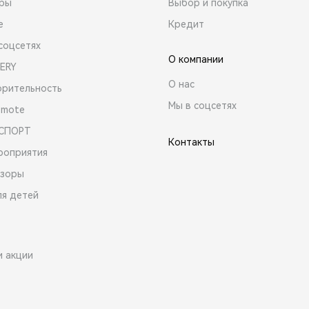
ары
Выбор и покупка
е
Кредит
соцсетях
О компании
ERY
О нас
орительность
Мы в соцсетях
emote
 СПОРТ
Контакты
роприятия
зоры
ля детей
и акции