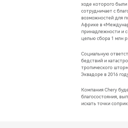
ходе которого были
сотрудничает с бла
возможностей для п
Африке в «Междунар
принадлежности и с
целью сбора 1 млн 
Социальную ответств
бедствий и катастр
тропического шторма
Эквадоре в 2016 году
Компания Chery буд
благосостояния, вы
искать точки сопри