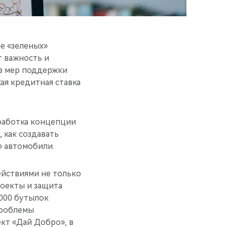
е «зеленых»
т важность и
з мер поддержки
кая кредитная ставка
работка концепции
 как создавать
» автомобили.
ействиями не только
роекты и защита
 000 бутылок
проблемы
кт «Дай Добро», в