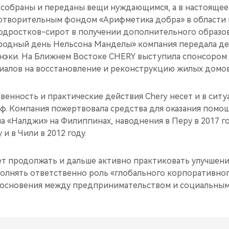
 собраны и переданы вещи нуждающимся, а в настоящее
готворительным фондом «Арифметика добра» в области
одростков-сирот в получении дополнительного образо
одный день Нельсона Манделы» компания передала де
нэки. На Ближнем Востоке CHERY выступила спонсором 
риалов на восстановление и реконструкцию жилых домов
енность и практические действия Chery несет и в сит
оф. Компания пожертвовала средства для оказания помо
 «Налджи» на Филиппинах, наводнения в Перу в 2017 го
 и в Чили в 2012 году.
ет продолжать и дальше активно практиковать улучшен
полнять ответственно роль «глобального корпоративног
косновения между предпринимательством и социальным