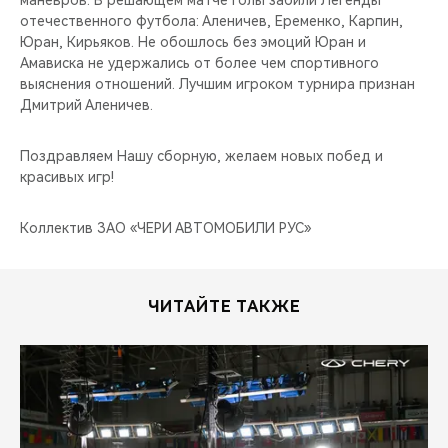
маневров. В решающем матче голы забили Легенды
CHERY REMOTE
отечественного футбола: Аленичев, Еременко, Карпин,
Юран, Кирьяков. Не обошлось без эмоций Юран и
CHERY И СПОРТ
Амависка не удержались от более чем спортивного
выяснения отношений. Лучшим игроком турнира признан
НАШИ МЕРОПРИЯТИЯ
Дмитрий Аленичев.
ВИДЕООБЗОРЫ
Поздравляем Нашу сборную, желаем новых побед и
красивых игр!
CHERY ДЛЯ ДЕТЕЙ
Коллектив ЗАО «ЧЕРИ АВТОМОБИЛИ РУС»
ЧИТАЙТЕ ТАКЖЕ