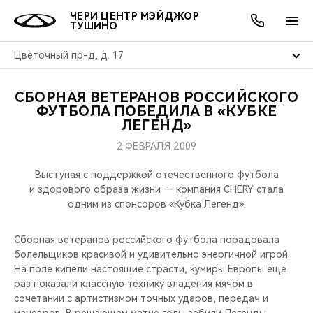
ЧЕРИ ЦЕНТР МЭЙДЖОР
ТУШИНО
Цветочный пр-д, д. 17
СБОРНАЯ ВЕТЕРАНОВ РОССИЙСКОГО
ОНЛАЙН СЕРВИСЫ
ПОКУПАТЕЛЯМ
ВЛАДЕЛЬЦАМ
О КОМПАНИИ
МИР CHERY
МОДЕЛИ
АКЦИИ
ФУТБОЛА ПОБЕДИЛА В «КУБКЕ
ЛЕГЕНД»
ВЫБОР И ПОКУПКА
СЕРВИС
АКСЕССУАРЫ
ВЫГОДЫ И АКЦИИ
ВЫБОР И ПОКУПКА
О НАС
ВСЕ МОДЕЛИ
2 ФЕВРАЛЯ 2009
КРЕДИТ И СТРАХОВАНИЕ
ЗАПЧАСТИ И АКСЕССУАРЫ
О БРЕНДЕ
КРЕДИТ
МЫ В СОЦСЕТЯХ
Выступая с поддержкой отечественного футбола
КРОССОВЕРЫ
и здорового образа жизни — компания CHERY стала
одним из спонсоров «Кубка Легенд».
ПОДДЕРЖКА
CHERY В СОЦСЕТЯХ
СЕДАНЫ
Сборная ветеранов российского футбола порадовала
CHERY CONNECT
ЛЮДИ CHERY
болельщиков красивой и удивительно энергичной игрой.
НОВИНКИ
На поле кипели настоящие страсти, кумиры Европы еще
БЛАГОТВОРИТЕЛЬНОСТЬ
раз показали классную технику владения мячом в
сочетании с артистизмом точных ударов, передач и