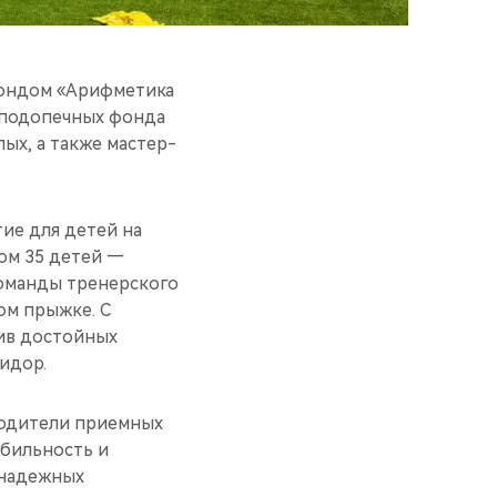
фондом «Арифметика
я подопечных фонда
ых, а также мастер-
тие для детей на
ром 35 детей —
команды тренерского
ом прыжке. С
ив достойных
идор.
родители приемных
абильность и
 надежных