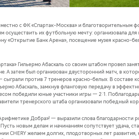
местно с ФК «Спартак-Москва» и благотворительным 
ям осуществить их футбольную мечту: организовала дл
ну «Открытие Банк Арена», посещение музея красно-бел
ртака» Гильермо Абаскаль со своим штабом провел заня
не. А затем был организован двусторонний матч, в кото
 сыграли против 7 тренеров красно-белых. В составе 
ьермо Абаскаль, замкнув фланговую передачу в эффектн
сом победили юные участники игры — 2:1. Поблагодар
авители тренерского штаба организовали победный кор
Арифметике Добра»! — выразили слова благодарности 
 Пусть новым делам и начинаниям сопутствует удача, ст
нии CHERY желаем долгих, плодотворных лет развития,