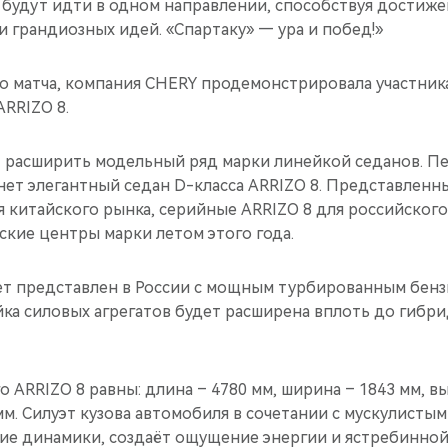
 будут идти в одном направлении, способствуя достиж
и грандиозных идей. «Спартаку» — ура и побед!»
о матча, компания CHERY продемонстрировала участника
RRIZO 8.
 расширить модельный ряд марки линейкой седанов. П
нет элегантный седан D-класса ARRIZO 8. Представлен
я китайского рынка, серийные ARRIZO 8 для российского
кие центры марки летом этого года.
ет представлен в России с мощным турбированным бен
йка силовых агрегатов будет расширена вплоть до гибр
о ARRIZO 8 равны: длина – 4780 мм, ширина – 1843 мм, вы
мм. Силуэт кузова автомобиля в сочетании с мускулисты
ие динамики, создаёт ощущение энергии и ястребинной