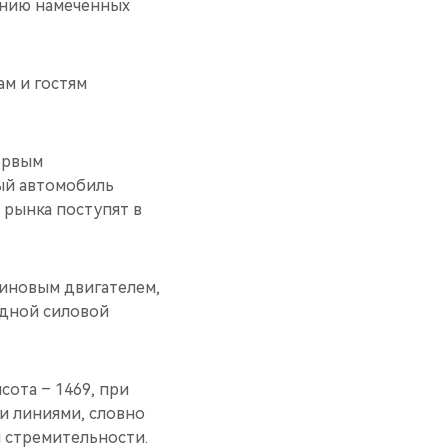
ению намеченных
м и гостям
ервым
ный автомобиль
 рынка поступят в
зиновым двигателем,
идной силовой
сота – 1469, при
ми линиями, словно
 стремительности.