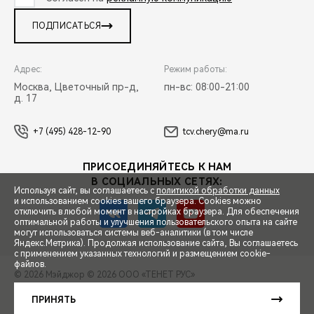
ПОДПИСАТЬСЯ
Адрес:
Режим работы:
Москва, Цветочный пр-д,
пн-вс: 08:00-21:00
д. 17
+7 (495) 428-12-90
tcv.chery@ma.ru
ПРИСОЕДИНЯЙТЕСЬ К НАМ
В СОЦИАЛЬНЫХ СЕТЯХ:
Используя сайт, вы соглашаетесь с
политикой обработки данных
и использованием cookies вашего браузера. Cookies можно
отключить в любой момент в настройках браузера. Для обеспечения
оптимальной работы и улучшения пользовательского опыта на сайте
могут использоваться системы веб-аналитики (в том числе
СПЕЦПРЕДЛОЖЕНИЯ
Яндекс.Метрика). Продолжая использование сайта, Вы соглашаетесь
с применением указанных технологий и размещением cookie-
файлов.
© 2026 Мэйджор
© 2026 ООО «ТЕНЕТ РУС»
ЗАПИСЬ НА ТЕСТ-ДРАЙВ
ПРАВОВАЯ ИНФОРМАЦИЯ
КОНТАКТЫ
КЛИЕНТСКАЯ ПОДДЕРЖКА
ПРИНЯТЬ
Сделано в ПЕРКС
РАСЧЕТ КРЕДИТА