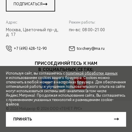
ПОДПИСАТЬСЯ
Адрес:
Режим работы:
Москва, Цветочный пр-д,
пн-вс: 08:00-21:00
д. 17
+7 (495) 428-12-90
tcv.chery@ma.ru
ПРИСОЕДИНЯЙТЕСЬ К НАМ
В СОЦИАЛЬНЫХ СЕТЯХ:
Используя сайт, вы соглашаетесь с
политикой обработки данных
и использованием cookies вашего браузера. Cookies можно
отключить в любой момент в настройках браузера. Для обеспечения
оптимальной работы и улучшения пользовательского опыта на сайте
могут использоваться системы веб-аналитики (в том числе
СПЕЦПРЕДЛОЖЕНИЯ
Яндекс.Метрика). Продолжая использование сайта, Вы соглашаетесь
с применением указанных технологий и размещением cookie-
файлов.
© 2026 Мэйджор
© 2026 ООО «ТЕНЕТ РУС»
ЗАПИСЬ НА ТЕСТ-ДРАЙВ
ПРАВОВАЯ ИНФОРМАЦИЯ
КОНТАКТЫ
КЛИЕНТСКАЯ ПОДДЕРЖКА
ПРИНЯТЬ
Сделано в ПЕРКС
РАСЧЕТ КРЕДИТА