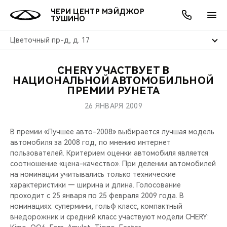
ЧЕРИ ЦЕНТР МЭЙДЖОР
ТУШИНО
Цветочный пр-д, д. 17
CHERY УЧАСТВУЕТ В
ОНЛАЙН СЕРВИСЫ
ПОКУПАТЕЛЯМ
ВЛАДЕЛЬЦАМ
О КОМПАНИИ
МИР CHERY
МОДЕЛИ
АКЦИИ
НАЦИОНАЛЬНОЙ АВТОМОБИЛЬНОЙ
ПРЕМИИ РУНЕТА
ВЫБОР И ПОКУПКА
СЕРВИС
АКСЕССУАРЫ
ВЫГОДЫ И АКЦИИ
ВЫБОР И ПОКУПКА
О НАС
ВСЕ МОДЕЛИ
26 ЯНВАРЯ 2009
КРЕДИТ И СТРАХОВАНИЕ
ЗАПЧАСТИ И АКСЕССУАРЫ
О БРЕНДЕ
КРЕДИТ
МЫ В СОЦСЕТЯХ
В премии «Лучшее авто-2008» выбирается лучшая модель
КРОССОВЕРЫ
автомобиля за 2008 год, по мнению интернет
ПОДДЕРЖКА
CHERY В СОЦСЕТЯХ
пользователей. Критерием оценки автомобиля является
СЕДАНЫ
соотношение «цена-качество». При делении автомобилей
на номинации учитывались только технические
CHERY CONNECT
ЛЮДИ CHERY
характеристики — ширина и длина. Голосование
НОВИНКИ
проходит с 25 января по 25 февраля 2009 года. В
БЛАГОТВОРИТЕЛЬНОСТЬ
номинациях: супермини, гольф класс, компактный
внедорожник и средний класс участвуют модели CHERY: