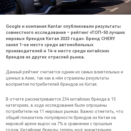
CHERY REMOTE
CHERY И СПОРТ
Google и компания Kantar опубликовали результаты
НАШИ МЕРОПРИЯТИЯ
совместного исследования – рейтинг «ТОП-50 лучших
мировых брендов Китая 2023 года». Бренд CHERY
занял 1-ое место среди автомобильных
ВИДЕООБЗОРЫ
производителей и 14-е место среди китайских
брендов из других отраслей рынка.
CHERY ДЛЯ ДЕТЕЙ
Данный рейтинг считается одним из самых влиятельных и
ценных в Азии, так как в нём отражены результаты
восприятия потребителей брендов из Китая.
В отчете рассматриваются 234 китайских бренда в 15
категориях, в ходе исследования были опрошены
потребители на 11 мировых рынках. Важно отметить, что
общий показатель популярности брендов из Китая на
мировой арене вырос на 7% в сравнении с прошлым
годом. Китайские бренды теперь ещё значительнее