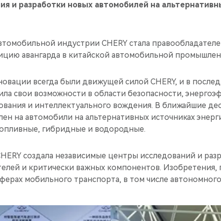
ия и разработки новых автомобилей на альтернативн
автомобильной индустрии CHERY стала правообладателем
зицию авангарда в китайской автомобильной промышлен
новации всегда были движущей силой CHERY, и в после
ила свои возможности в области безопасности, энергоэ
ования и интеллектуального вождения. В ближайшие дес
лен на автомобили на альтернативных источниках энерг
топливные, гибридные и водородные.
CHERY создала независимые центры исследований и раз
телей и критически важных компонентов. Изобретения, 
сферах мобильного транспорта, в том числе автономного