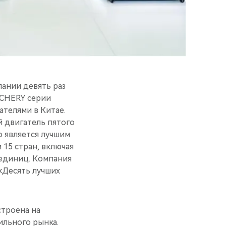
пании девять раз
 CHERY серии
телями в Китае.
 двигатель пятого
о является лучшим
 15 стран, включая
 единиц. Компания
«Десять лучших
строена на
льного рынка.