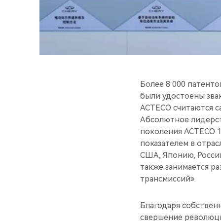
Более 8 000 патенто
были удостоены зван
ACTECO считаются с
Абсолютное лидерст
поколения ACTECO 1
показателем в отрас
США, Японию, Росси
также занимается р
трансмиссий».
Благодаря собствен
свершение революци