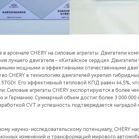
в в арсенале CHERY на силовые агрегаты. Двигатели ком
ия лучшего двигателя - «Китайское сердце». Двигатели
амыми мощными и эффективными отечественными двига
во CHERY в технологиях двигателей укрепил гибридный
.5TGDI. Его эффективный тепловой КПД равен 44,5%, чт
ли. Силовые агрегаты CHERY экспортируются в более чем
ю и Германию. Суммарный объем достиг более 3 000 000
азработкой CVT и успешность подтверждается наградой 
ному научно-исследовательскому потенциалу, CHERY на
онных изменений и трансформаций мирового автомоби