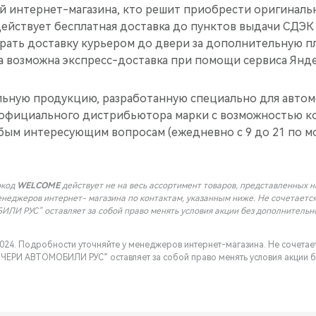
ей интернет-магазина, кто решит приобрести оригиналь
действует бесплатная доставка до пунктов выдачи СДЭК
рать доставку курьером до двери за дополнительную пл
а возможна экспресс-доставка при помощи сервиса Янде
ьную продукцию, разработанную специально для автом
официального дистрибьютора марки с возможностью ко
ым интересующим вопросам (ежедневно с 9 до 21 по м
окод
WELCOME
действует не на весь ассортимент товаров, представленных на 
енеджеров интернет- магазина по контактам, указанным ниже. Не сочетаетс
ЛИ РУС” оставляет за собой право менять условия акции без дополнительн
.2024. Подробности уточняйте у менеджеров интернет-магазина. Не сочетае
ЧЕРИ АВТОМОБИЛИ РУС” оставляет за собой право менять условия акции б