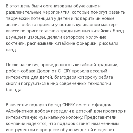
CHERY REMOTE
В этот день были организованы обучающие и
развлекательные мероприятия, которые помогут развить
CHERY И СПОРТ
творческий потенциал у детей и подарить им новые
знания: ребята приняли участие в кулинарном мастер-
классе по приготовлению традиционных китайских блюд
НАШИ МЕРОПРИЯТИЯ
цзунцзы и цзяоцзы, делали авторские молочные
коктейли, расписывали китайские фонарики, рисовали
ВИДЕООБЗОРЫ
панд.
CHERY ДЛЯ ДЕТЕЙ
После чаепития, проведенного в китайской традиции,
робот-собака Дорри от CHERY провела веселый
интерактив для детей, благодаря которому ребята
смогли погрузиться в мир современных технологий
бренда.
В качестве подарка бренд CHERY вместе с фондом
«Арифметика добра» передали в детский дом проектор и
интерактивную музыкальную колонку. Представители
компании надеются, что подарок станет незаменимым
инструментом в процессе обучения детей и сделает