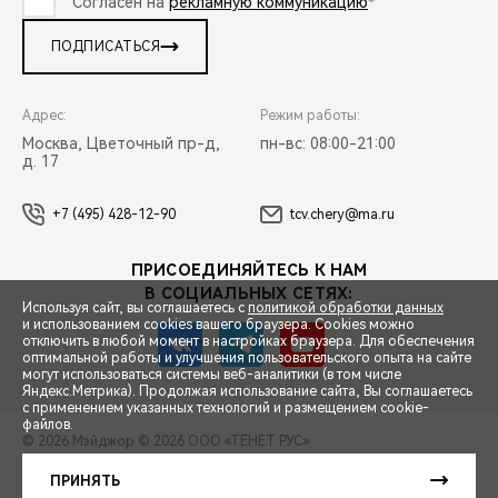
Согласен на
рекламную коммуникацию
*
ПОДПИСАТЬСЯ
Адрес:
Режим работы:
Москва, Цветочный пр-д,
пн-вс: 08:00-21:00
д. 17
+7 (495) 428-12-90
tcv.chery@ma.ru
ПРИСОЕДИНЯЙТЕСЬ К НАМ
В СОЦИАЛЬНЫХ СЕТЯХ:
Используя сайт, вы соглашаетесь с
политикой обработки данных
и использованием cookies вашего браузера. Cookies можно
отключить в любой момент в настройках браузера. Для обеспечения
оптимальной работы и улучшения пользовательского опыта на сайте
могут использоваться системы веб-аналитики (в том числе
СПЕЦПРЕДЛОЖЕНИЯ
Яндекс.Метрика). Продолжая использование сайта, Вы соглашаетесь
с применением указанных технологий и размещением cookie-
файлов.
© 2026 Мэйджор
© 2026 ООО «ТЕНЕТ РУС»
ЗАПИСЬ НА ТЕСТ-ДРАЙВ
ПРАВОВАЯ ИНФОРМАЦИЯ
КОНТАКТЫ
КЛИЕНТСКАЯ ПОДДЕРЖКА
ПРИНЯТЬ
Сделано в ПЕРКС
РАСЧЕТ КРЕДИТА