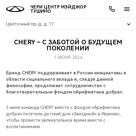
ЧЕРИ ЦЕНТР МЭЙДЖОР
ТУШИНО
Цветочный пр-д, д. 17
CHERY – С ЗАБОТОЙ О БУДУЩЕМ
ОНЛАЙН СЕРВИСЫ
ПОКУПАТЕЛЯМ
ВЛАДЕЛЬЦАМ
О КОМПАНИИ
МИР CHERY
МОДЕЛИ
АКЦИИ
ПОКОЛЕНИИ
7 ИЮНЯ 2024
ВЫБОР И ПОКУПКА
СЕРВИС
АКСЕССУАРЫ
ВЫГОДЫ И АКЦИИ
ВЫБОР И ПОКУПКА
О НАС
ВСЕ МОДЕЛИ
Бренд CHERY поддерживает в России инициативы в
КРЕДИТ И СТРАХОВАНИЕ
ЗАПЧАСТИ И АКСЕССУАРЫ
О БРЕНДЕ
КРЕДИТ
МЫ В СОЦСЕТЯХ
области социального вклада и, следуя данной
КРОССОВЕРЫ
философии, продолжает сотрудничество с
ПОДДЕРЖКА
CHERY В СОЦСЕТЯХ
благотворительным фондом «Арифметика добра».
СЕДАНЫ
CHERY CONNECT
ЛЮДИ CHERY
3 июня команда CHERY вместе с фондом «Арифметика
добра» посетили детский дом «Звездный» в Иваново,
НОВИНКИ
чтобы провести увлекательное время вместе с
БЛАГОТВОРИТЕЛЬНОСТЬ
воспитанниками.