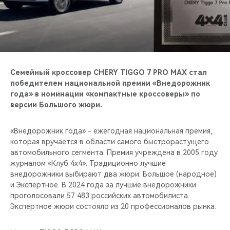
CHERY REMOTE
CHERY И СПОРТ
НАШИ МЕРОПРИЯТИЯ
Семейный кроссовер CHERY TIGGO 7 PRO MAX стал
ВИДЕООБЗОРЫ
победителем национальной премии «Внедорожник
года» в номинации «компактные кроссоверы» по
версии Большого жюри.
CHERY ДЛЯ ДЕТЕЙ
«Внедорожник года» - ежегодная национальная премия,
которая вручается в области самого быстрорастущего
автомобильного сегмента. Премия учреждена в 2005 году
журналом «Клуб 4х4». Традиционно лучшие
внедорожники выбирают два жюри: Большое (народное)
и Экспертное. В 2024 года за лучшие внедорожники
проголосовали 57 483 российских автомобилиста.
Экспертное жюри состояло из 20 профессионалов рынка.